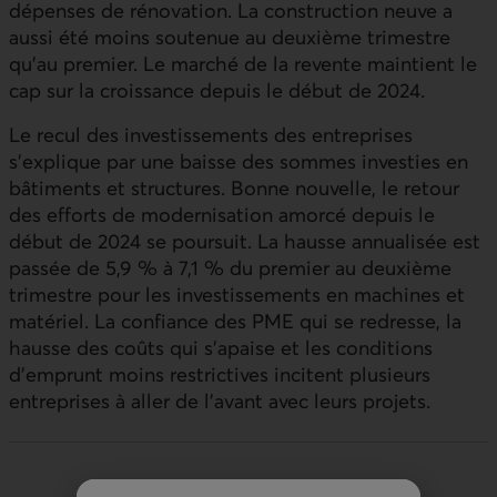
dépenses de rénovation. La construction neuve a
aussi été moins soutenue au deuxième trimestre
qu’au premier. Le marché de la revente maintient le
cap sur la croissance depuis le début de 2024.
Le recul des investissements des entreprises
s’explique par une baisse des sommes investies en
bâtiments et structures. Bonne nouvelle, le retour
des efforts de modernisation amorcé depuis le
début de 2024 se poursuit. La hausse annualisée est
passée de 5,9 % à 7,1 % du premier au deuxième
trimestre pour les investissements en machines et
matériel. La confiance des
PME
qui se redresse, la
hausse des coûts qui s’apaise et les conditions
d’emprunt moins restrictives incitent plusieurs
entreprises à aller de l’avant avec leurs projets.