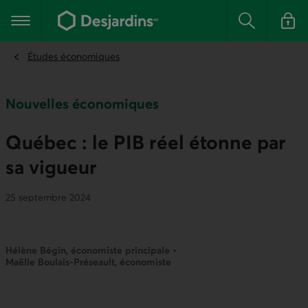
Aller
au
Menu principal
contenu
Rechercher
Se conn
principal
Études économiques
Nouvelles économiques
Québec : le PIB réel étonne par
sa vigueur
25 septembre 2024
Hélène Bégin, économiste principale •
Maëlle Boulais-Préseault, économiste