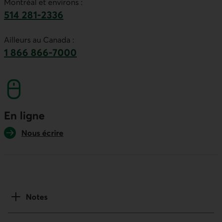
Montréal et environs :
514 281-2336
Ce lien lancera votre logiciel de téléphonie par
Ailleurs au Canada :
1 866 866-7000
numéro sans frais. Ce lien lancera votre logicie
En ligne
Nous écrire
Notes