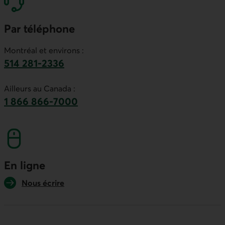
Par téléphone
Montréal et environs :
514 281-2336
Ce lien lancera votre logiciel de téléphonie par
Ailleurs au Canada :
1 866 866-7000
numéro sans frais. Ce lien lancera votre logicie
En ligne
Nous écrire