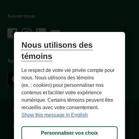
Suivez-nous
sur les réseaux sociaux
Facebook
– Lien externe au site. Cet hyperlien s'ouvrira dans une no
Instagram
– Lien externe au site. Cet hyperlien s'ouvrira dans 
LinkedIn
– Lien externe au site. Cet hyperlien s'ouvrir
YouTube
– Lien externe au site. Cet hyperlien s'
Nous utilisons des
témoins
Application mobile
Le respect de votre vie privée compte pour
nous. Nous utilisons des témoins
(ex. :
cookies
) pour personnaliser nos
contenus et faciliter votre expérience
numérique. Certains témoins peuvent être
recueillis avec votre consentement.
Conditions d'utilisation et notes légales
Confidentialité
Show this message in English
Personnaliser les témoins
Accessibilité
Plan du site
Personnaliser vos choix