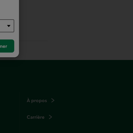
r défaut
mer
À propos
Carrière