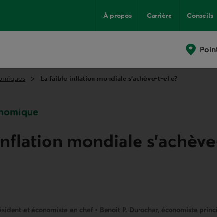
À propos
Carrière
Conseils
Poin
omiques
La faible inflation mondiale s’achève-t-elle?
onomique
 inflation mondiale s’achève
ésident et économiste en chef • Benoit P. Durocher, économiste princ