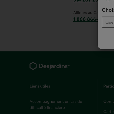
Ce lien lancera v
Chois
Ailleurs au Canada :
1 866 866-7000
numéro sans frais
Pied de page
Liens utiles
Partic
Accompagnement en cas de
Compt
difficulté financière
Carte