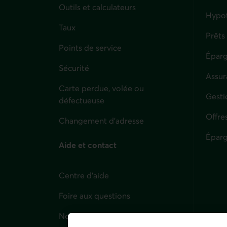
Outils et calculateurs
Hypo
Taux
Prêts
Points de service
Éparg
Sécurité
Assur
Carte perdue, volée ou
Parti
Gesti
défectueuse
Offre
Changement d'adresse
Éparg
Aide et contact
Centre d'aide
Foire aux questions
Nous joindre