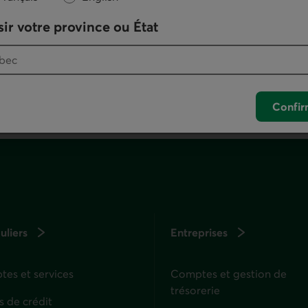
otre logiciel de téléphonie par défaut.
ir votre province ou État
. Ce lien lancera votre logiciel de téléphonie pa
Confir
uliers
Entreprises
es et services
Comptes et gestion de
trésorerie
s de crédit