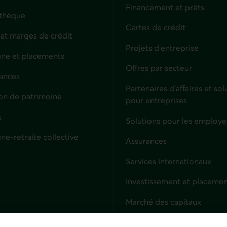
Financement et prêts
thèque
Cartes de crédit
 et marges de crédit
Projets d'entreprise
ne et placements
Offres par secteur
ances
culiers
Partenaires d’affaires et sol
on de patrimoine
pour entreprises
s
Solutions pour les employe
ne-retraite collective
Assurances
Entreprises
Services internationaux
Investissement et placemen
Marché des capitaux
Services fiduciaires