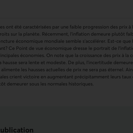
es ont été caractérisées par une faible progression des prix à
roits sur la planète. Récemment, l’inflation demeure plutôt fai
oncture économique mondiale semble s’accélérer. Est-ce que l
nt? Ce Point de vue économique dresse le portrait de l’inflat
principales économies. On note que la croissance des prix à l
la hausse sera lente et modeste. De plus, l’incertitude demeur
limente les hausses actuelles de prix ne sera pas éternel. Ainsi
ales crient victoire en augmentant précipitamment leurs taux d
tôt demeurer sous les normales historiques.
publication