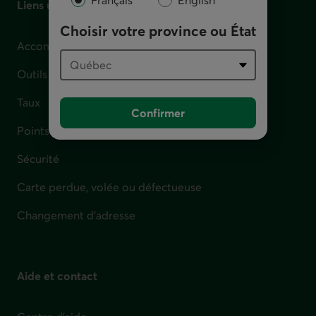
Français
English
Liens utiles
Choisir votre province ou État
Accompagnement en cas de difficulté financière
Outils et calculateurs
Taux
Confirmer
Points de service
Sécurité
Carte perdue, volée ou défectueuse
Changement d'adresse
Aide et contact