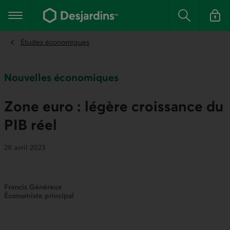
Aller
au
Menu principal
contenu
Rechercher
Se conn
principal
Études économiques
Nouvelles économiques
Zone euro : légère croissance du
PIB réel
28 avril 2023
Francis Généreux
Économiste principal