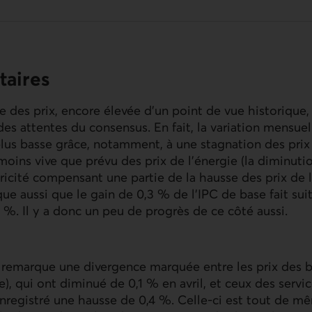
aires
 des prix, encore élevée d’un point de vue historique, 
s attentes du consensus. En fait, la variation mensuel
us basse grâce, notamment, à une stagnation des prix 
ins vive que prévu des prix de l’énergie (la diminuti
ctricité compensant une partie de la hausse des prix de 
ue aussi que le gain de 0,3 % de l
’IPC
de base fait sui
 %. Il y a donc un peu de progrès de ce côté aussi.
 remarque une divergence marquée entre les prix des bi
e), qui ont diminué de 0,1 % en avril, et ceux des servi
 enregistré une hausse de 0,4 %. Celle-ci est tout de mê