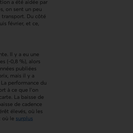
tion a été aidée par
es, on sent un peu
 transport. Du côté
 février, et ce,
te. Il y a eu une
s (‑0,8 %), alors
onnées publiées
ix, mais il y a
. La performance du
rt à ce que l’on
arte. La baisse de
 baisse de cadence
rêt élevés, où les
t où le
surplus