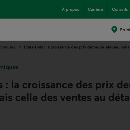
À propos
Carrière
Conseils
Poin
omiques
États-Unis : la croissance des prix demeure élevée, mais 
miques
s : la croissance des prix 
is celle des ventes au détail