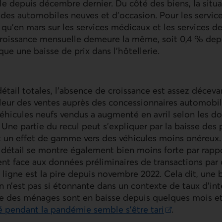
e depuis décembre dernier. Du côté des biens, la situa
 des automobiles neuves et d’occasion. Pour les servic
qu’en mars sur les services médicaux et les services de
roissance mensuelle demeure la même, soit 0,4 % depuis
ue une baisse de prix dans l’hôtellerie.
étail totales, l’absence de croissance est assez décevan
leur des ventes auprès des concessionnaires automobile
éhicules neufs vendus a augmenté en avril selon les d
 Une partie du recul peut s’expliquer par la baisse des pr
 un effet de gamme vers des véhicules moins onéreux
 détail se montre également bien moins forte par rappo
t face aux données préliminaires de transactions par c
 ligne est la pire depuis novembre 2022. Cela dit, une
n’est pas si étonnante dans un contexte de taux d’inté
ce des ménages sont en baisse depuis quelques mois e
 pendant la pandémie semble s’être tari
.
e.