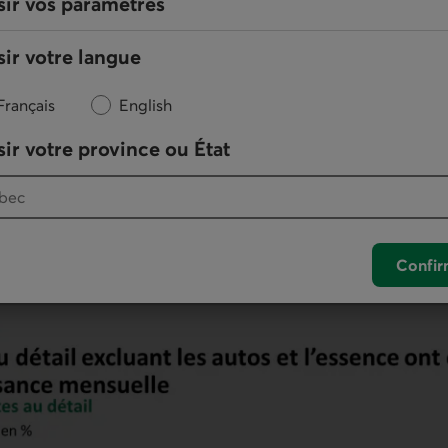
sir vos paramètres
ir votre langue
Français
English
ir votre province ou État
Confir