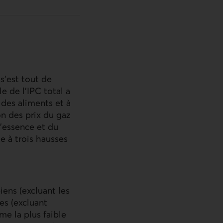
s’est tout de
le de l
’IPC
total a
des aliments et à
on des prix du gaz
l’essence et du
te à trois hausses
ens (excluant les
ces (excluant
me la plus faible