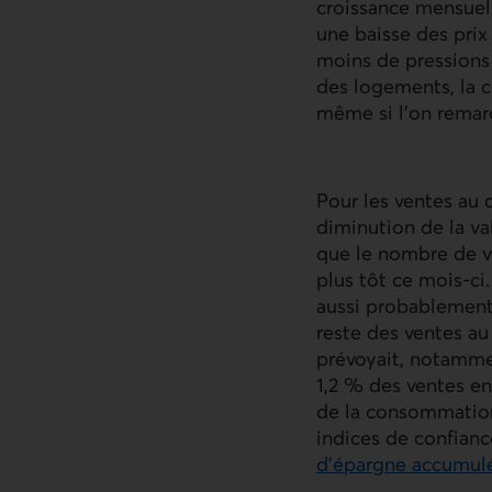
croissance mensuell
une baisse des prix
moins de pressions 
des logements, la c
même si l’on remarq
Pour les ventes au d
diminution de la va
que le nombre de v
plus tôt ce mois‑ci.
aussi probablement
reste des ventes au
prévoyait, notammen
1,2 % des ventes en
de la consommation 
indices de confian
d’épargne accumulé
Lien externe au sit