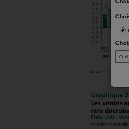
Choi
Chois
Chois