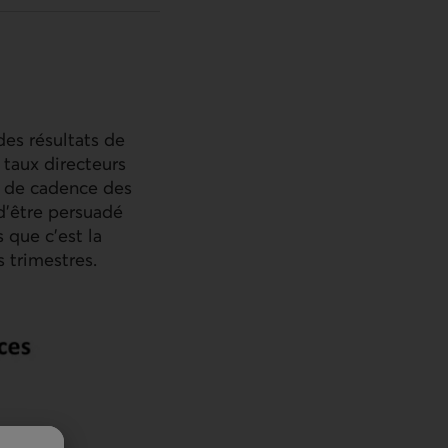
des résultats de
 taux directeurs
se de cadence des
 d’être persuadé
 que c’est la
 trimestres.