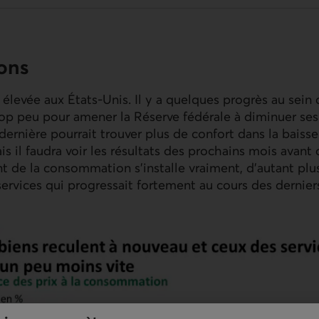
ions
 élevée aux États‑Unis. Il y a quelques progrès au sein 
trop peu pour amener la Réserve fédérale à diminuer ses
 dernière pourrait trouver plus de confort dans la bais
is il faudra voir les résultats des prochains mois avant
t de la consommation s’installe vraiment, d’autant plus
vices qui progressait fortement au cours des derniers