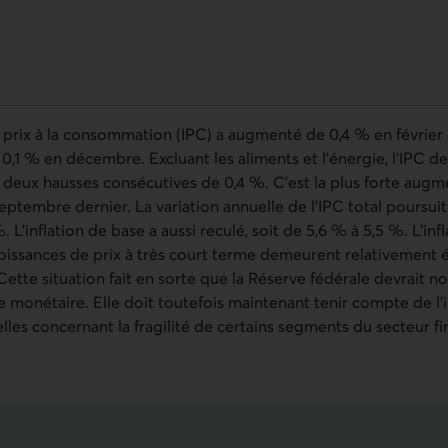
s prix à la consommation (IPC) a augmenté de 0,4 % en février
 0,1 % en décembre. Excluant les aliments et l’énergie, l’IPC 
s deux hausses consécutives de 0,4 %. C’est la plus forte aug
eptembre dernier. La variation annuelle de l’IPC total poursui
 L’inflation de base a aussi reculé, soit de 5,6 % à 5,5 %. L’inf
 croissances de prix à très court terme demeurent relativemen
Cette situation fait en sorte que la Réserve fédérale devrait
ue monétaire. Elle doit toutefois maintenant tenir compte de l
lles concernant la fragilité de certains segments du secteur f