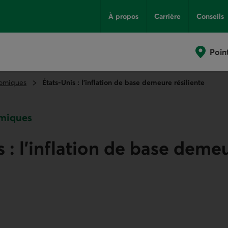
À propos
Carrière
Conseils
Poin
omiques
États-Unis : l’inflation de base demeure résiliente
miques
s : l’inflation de base deme