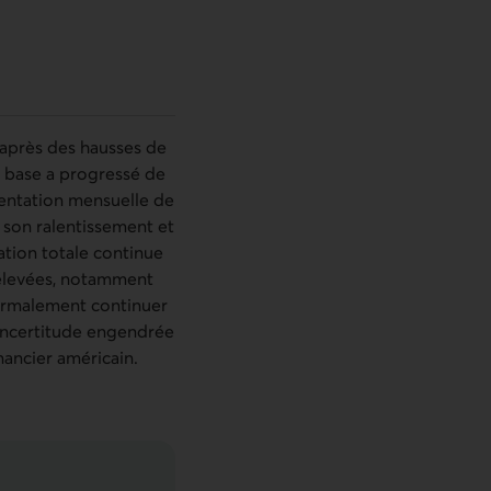
 après des hausses de
de base a progressé de
mentation mensuelle de
t son ralentissement et
lation totale continue
t élevées, notamment
 normalement continuer
’incertitude engendrée
inancier américain.