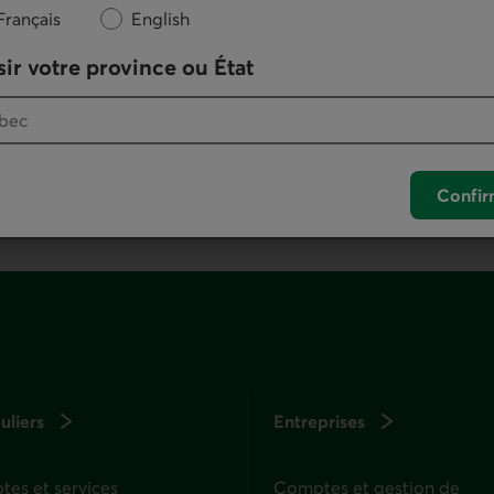
Nous écrire
Français
English
ir votre province ou État
otre logiciel de téléphonie par défaut.
. Ce lien lancera votre logiciel de téléphonie pa
Confir
uliers
Entreprises
es et services
Comptes et gestion de