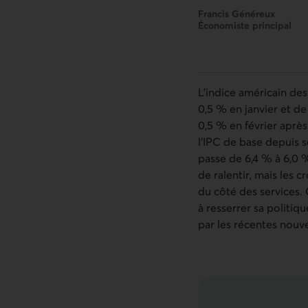
Francis Généreux
Économiste principal
L’indice américain de
0,5 % en janvier et de
0,5 % en février aprè
l’IPC de base depuis s
passe de 6,4 % à 6,0 %.
de ralentir, mais les
du côté des services. 
à resserrer sa politiq
par les récentes nouve