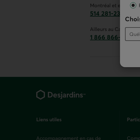
Montréal et environs :
514 281-2336
Chois
Ce lien lancera v
Ailleurs au Canada :
1 866 866-7000
numéro sans frais
Pied de page
Liens utiles
Partic
Accompagnement en cas de
Compt