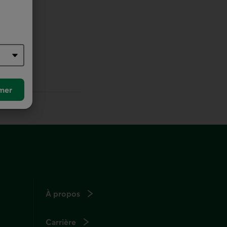
r défaut
mer
À propos
Carrière