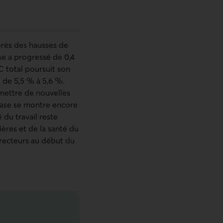
près des hausses de
ase a progressé de 0,4
C total poursuit son
 de 5,5 % à 5,6 %.
rmettre de nouvelles
 base se montre encore
 du travail reste
ères et de la santé du
irecteurs au début du