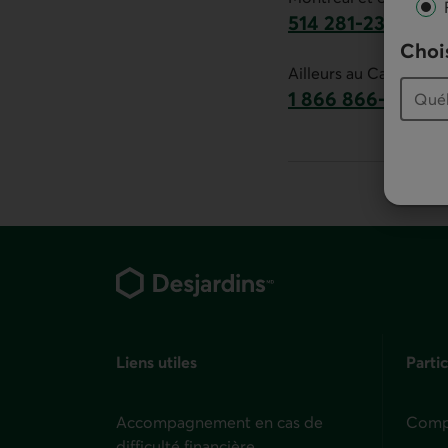
514 281-2336
Chois
Ce lien lancera v
Ailleurs au Canada :
1 866 866-7000
numéro sans frais
Pied de page
Liens utiles
Partic
Accompagnement en cas de
Compt
difficulté financière