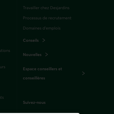
Travailler chez Desjardins
Processus de recrutement
Domaines d’emplois
Conseils
utions
Nouvelles
urs
Espace conseillers et
conseillères
ts
Suivez-nous
sur les réseaux sociaux