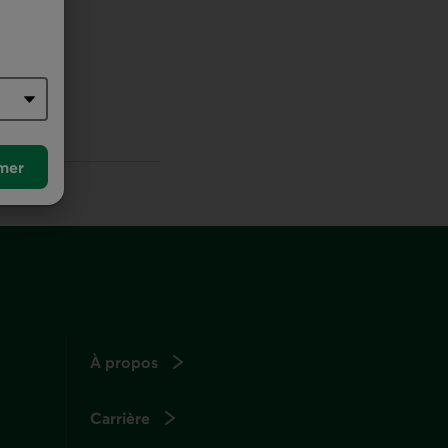
r défaut
mer
À propos
Carrière