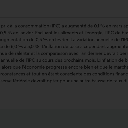
s prix à la consommation (IPC) a augmenté de 0,1 % en mars a
0,5 % en janvier. Excluant les aliments et l’énergie, l’IPC de b
gmentation de 0,5 % en février. La variation annuelle de l’IP
se de 6,0 % à 5,0 %. L’inflation de base a cependant augmenté
tinue de ralentir et la comparaison avec l’an dernier devrait pe
n annuelle de l’IPC au cours des prochains mois. L’inflation de
te alors que l’économie progresse encore bien et que le marché
rconstances et tout en étant consciente des conditions financi
Réserve fédérale devrait opter pour une autre hausse de taux d