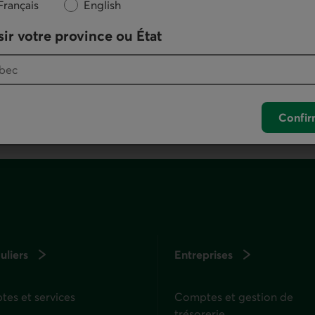
Français
English
ir votre province ou État
otre logiciel de téléphonie par défaut.
. Ce lien lancera votre logiciel de téléphonie pa
Confir
uliers
Entreprises
es et services
Comptes et gestion de
trésorerie