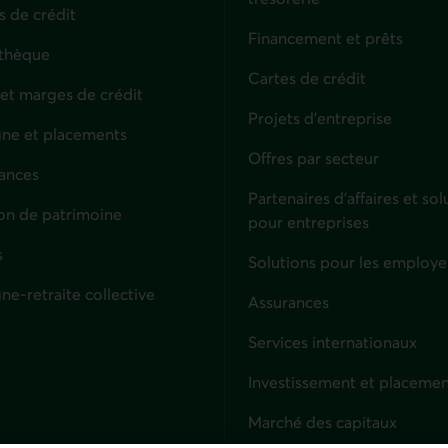
s de crédit
Financement et prêts
thèque
Cartes de crédit
 et marges de crédit
Projets d'entreprise
ne et placements
Offres par secteur
ances
culiers
Partenaires d’affaires et sol
on de patrimoine
pour entreprises
s
Solutions pour les employe
ne-retraite collective
Assurances
Entreprises
Services internationaux
Investissement et placemen
Marché des capitaux