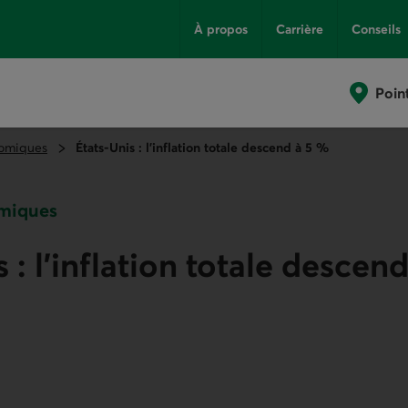
À propos
Carrière
Conseils
Poin
omiques
États-Unis : l’inflation totale descend à 5 %
miques
 : l’inflation totale descen