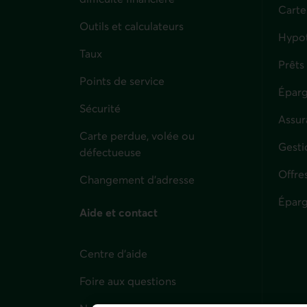
Carte
Outils et calculateurs
Hypo
Taux
Prêts
Points de service
Éparg
Sécurité
Assur
Carte perdue, volée ou
Parti
Gesti
défectueuse
Offre
Changement d'adresse
Éparg
Aide et contact
Centre d'aide
Foire aux questions