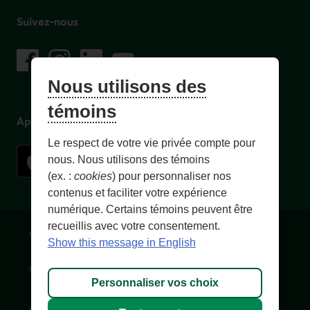
Suivez-nous
sur les réseaux sociaux
Facebook
– Lien externe au site. Cet hyperlien s'ouvrira dans une no
Instagram
– Lien externe au site. Cet hyperlien s'ouvrira dans 
LinkedIn
– Lien externe au site. Cet hyperlien s'ouvrir
YouTube
– Lien externe au site. Cet hyperlien s'
Nous utilisons des
témoins
Application mobile
Le respect de votre vie privée compte pour
nous. Nous utilisons des témoins
(ex. :
cookies
) pour personnaliser nos
contenus et faciliter votre expérience
numérique. Certains témoins peuvent être
recueillis avec votre consentement.
Conditions d'utilisation et notes légales
Confidentialité
Show this message in English
Personnaliser les témoins
Accessibilité
Plan du site
Personnaliser vos choix
© 1996-
2026
, Fédération des caisses Desjardins du Québec. Tous