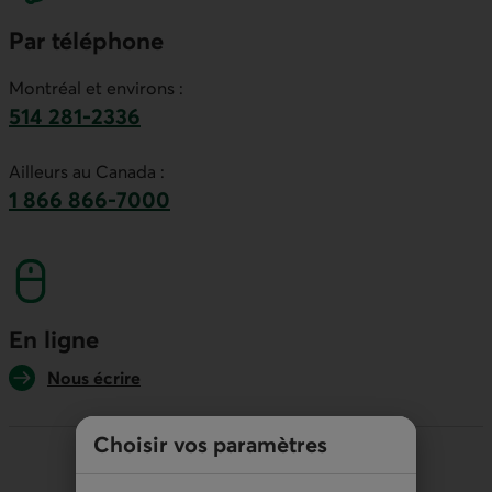
Par téléphone
Montréal et environs :
514 281-2336
Ce lien lancera votre logiciel de téléphonie par
Ailleurs au Canada :
1 866 866-7000
numéro sans frais. Ce lien lancera votre logicie
En ligne
Nous écrire
Choisir vos paramètres