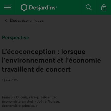
Aller
au
Menu principal
contenu
Rechercher
Se conn
principal
Études économiques
Perspective
L’écoconception : lorsque
l’environnement et l'économie
travaillent de concert
1 juin 2015
François Dupuis, vice-président et
économiste en chef • Joëlle Noreau,
économiste principale