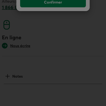
Ailleurs au Canada :
Confirmer
1 866 866-7000
numéro sans frais. Ce lien lancera votre logicie
En ligne
Nous écrire
Notes