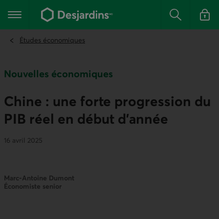
Aller
au
Menu principal
contenu
Rechercher
Se conn
principal
Études économiques
Nouvelles économiques
Chine : une forte progression du
PIB réel en début d’année
16 avril 2025
Marc-Antoine Dumont
Économiste senior