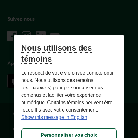
Suivez-nous
sur les réseaux sociaux
Facebook
– Lien externe au site. Cet hyperlien s'ouvrira dans une no
Instagram
– Lien externe au site. Cet hyperlien s'ouvrira dans 
LinkedIn
– Lien externe au site. Cet hyperlien s'ouvrir
YouTube
– Lien externe au site. Cet hyperlien s'
Nous utilisons des
témoins
Application mobile
Le respect de votre vie privée compte pour
nous. Nous utilisons des témoins
(ex. :
cookies
) pour personnaliser nos
contenus et faciliter votre expérience
numérique. Certains témoins peuvent être
recueillis avec votre consentement.
Conditions d'utilisation et notes légales
Confidentialité
Show this message in English
Personnaliser les témoins
Accessibilité
Plan du site
Personnaliser vos choix