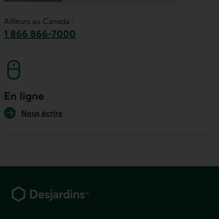
Ce lien lancera votre logiciel de téléphonie par
Ailleurs au Canada :
1 866 866-7000
numéro sans frais. Ce lien lancera votre logicie
En ligne
Nous écrire
Pied de page