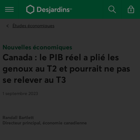
Aller
au
Menu principal
contenu
Rechercher
Se conn
principal
Études économiques
Nouvelles économiques
Canada : le PIB réel a plié les
genoux au T2 et pourrait ne pas
se relever au T3
1 septembre 2023
Randall Bartlett
Directeur principal, économie canadienne