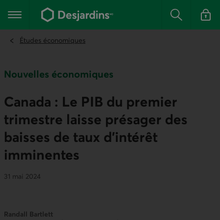
Aller
au
Menu principal
contenu
Rechercher
Se conn
principal
Études économiques
Nouvelles économiques
Canada : Le PIB du premier
trimestre laisse présager des
baisses de taux d’intérêt
imminentes
31 mai 2024
Randall Bartlett