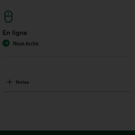
numéro sans frais. Ce lien lancera votre logicie
En ligne
Nous écrire
Notes