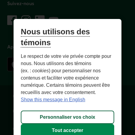
Suivez-nous
sur les réseaux sociaux
Facebook
– Lien externe au site. Cet hyperlien s'ouvrira dans une no
Instagram
– Lien externe au site. Cet hyperlien s'ouvrira dans 
LinkedIn
– Lien externe au site. Cet hyperlien s'ouvrir
YouTube
– Lien externe au site. Cet hyperlien s'
Nous utilisons des
témoins
Application mobile
Le respect de votre vie privée compte pour
nous. Nous utilisons des témoins
(ex. :
cookies
) pour personnaliser nos
contenus et faciliter votre expérience
numérique. Certains témoins peuvent être
recueillis avec votre consentement.
Conditions d'utilisation et notes légales
Confidentialité
Show this message in English
Personnaliser les témoins
Accessibilité
Plan du site
Personnaliser vos choix
© 1996-
2026
, Fédération des caisses Desjardins du Québec. Tous
Tout accepter