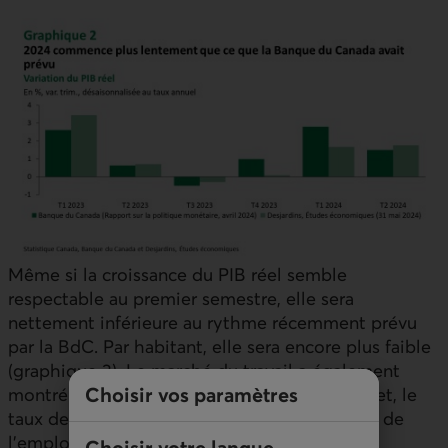
Même si la croissance du
PIB
réel semble
respectable au premier semestre, elle sera
nettement inférieure au rythme récemment prévu
par la
BdC
. Par habitant, elle sera encore plus faible
(graphique 3). Le marché du travail a également
Choisir vos paramètres
montré des signes de refroidissement. En effet, le
taux de chômage a augmenté, la progression de
l’emploi étant inférieure à la croissance de la
Choisir votre langue