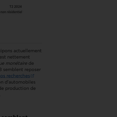
icipons actuellement
 est nettement
que monétaire
de
3 semblent reposer
os recherches
ion d’automobiles
 de production de
.