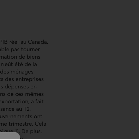
PIB
réel au Canada.
mble pas tourner
mmation de biens
 n’eût été de la
ts des ménages
ts des entreprises
des dépenses en
ions de ces mêmes
xportation, a fait
ssance au T2.
ouvernements ont
me trimestre. Cela
ique 1). De plus,
iée à une