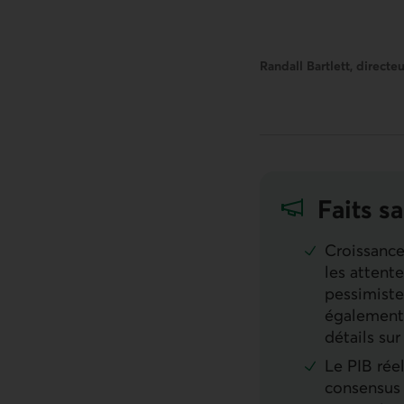
Randall Bartlett, direct
Faits sa
Croissanc
les attent
pessimiste
également 
détails sur
Le
PIB
réel
consensus 