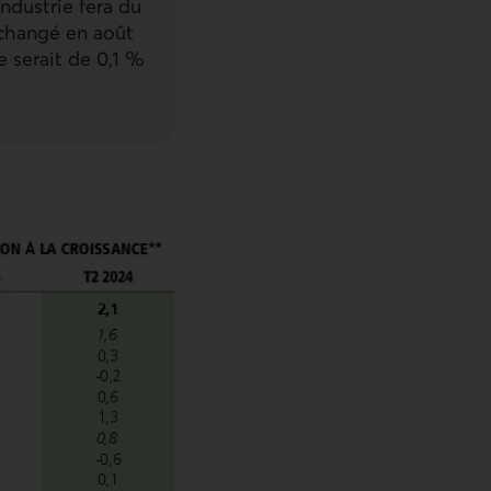
industrie fera du
changé en août
e serait de 0,1 %