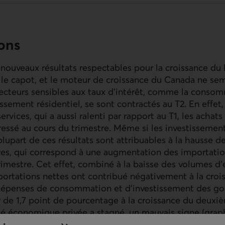
ions
nouveaux résultats respectables pour la croissance du
 le capot, et le moteur de croissance du Canada ne se
secteurs sensibles aux taux d’intérêt, comme la conso
issement résidentiel, se sont contractés au T2. En effet,
vices, qui a aussi ralenti par rapport au T1, les acha
ressé au cours du trimestre. Même si les investissemen
 plupart de ces résultats sont attribuables à la hausse 
ires, qui correspond à une augmentation des importat
rimestre. Cet effet, combiné à la baisse des volumes d’e
portations nettes ont contribué négativement à la croi
 dépenses de consommation et d’investissement des g
 de 1,7 point de pourcentage à la croissance du deuxiè
vité économique privée a stagné, un mauvais signe (graph
e l’augmentation des dépenses gouvernementales est l