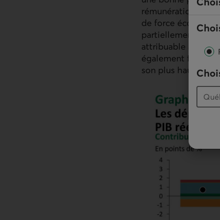
Choi
rémunération plus é
de force économique
Chois
partiellement effac
attribuable au sect
également fait de b
son plus haut nivea
Chois