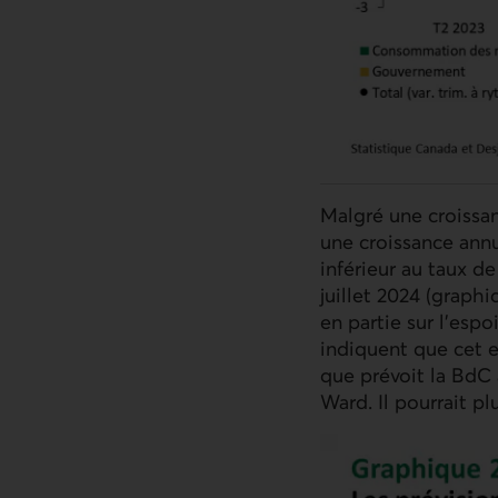
Malgré une croissan
une croissance ann
inférieur au taux d
juillet 2024 (graph
en partie sur l’espo
Lien externe au sit
indiquent que cet e
que prévoit la
BdC
Ward. Il pourrait pl