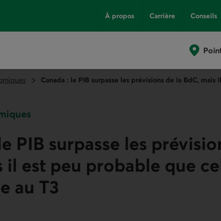
À propos
Carrière
Conseils
Poin
omiques
Canada : le PIB surpasse les prévisions de la BdC, mais 
miques
le PIB surpasse les prévisio
 il est peu probable que ce
e au T3