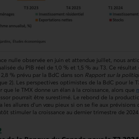
ce nulle observée en juin et attendue juillet, nous ant
ualisée du
PIB
réel de 1,0 % et 1,5 % au T3. Ce résultat
e 2,8 % prévu par la
BdC
dans son
Rapport sur la politi
ique 2). Les perspectives optimistes de la
BdC
pour le T
ir que le
TMX
donne un élan à la croissance, alors que
n
e.
ssor pourrait être surestimé. Le rebond de la product
a les allures d’un vœu pieux si on se fie aux prévisions
utôt stimuler la croissance au dernier trimestre de 2024