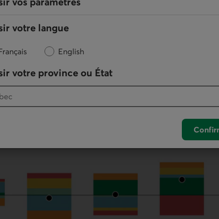
sir vos paramètres
levée des fonctionnaires, ce qui n’est pas nécessairem
. Du côté des bonnes nouvelles, les profits des entre
ir votre langue
é les pertes du premier trimestre, un résultat qui est e
eur de l’extraction de pétrole et de gaz. La rémunérat
Français
English
ons progrès, contribuant à la hausse du taux d’épargne. 
u depuis 1996, lorsqu’on exclut la période de la pandé
ir votre province ou État
Confir