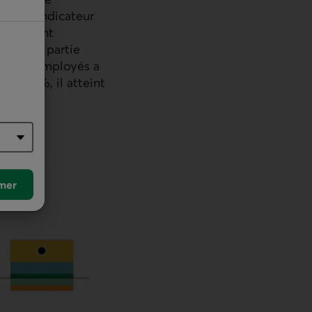
ent un indicateur
prises ont
n grande partie
ion des employés a
À 7,2 %, il atteint
mie.
mer