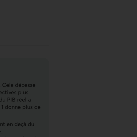
. Cela dépasse
ectives plus
 du PIB réel a
u 1 donne plus de
ent en deçà du
%,