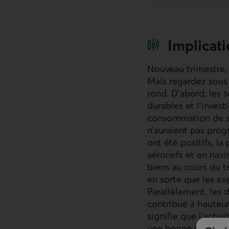
Implicat
Nouveau trimestre, 
Mais regardez sous
rond. D’abord, les 
durables et l’invest
consommation de ser
n’auraient pas prog
ont été positifs, la
aéronefs et en nav
biens au cours du t
en sorte que les ex
Parallèlement, les
contribué à hauteur
signifie que l’acti
une bonne partie d