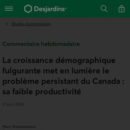
Aller
au
Menu principal
contenu
Rechercher
Se conn
principal
Études économiques
Commentaire hebdomadaire
La croissance démographique
fulgurante met en lumière le
problème persistant du Canada :
sa faible productivité
21 juin 2024
Marc Desormeaux