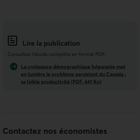
Lire la publication
Indicateurs économiques de la semai
Consultez l'étude complète en format PDF.
La croissance démographique fulgurante met
en lumière le problème persistant du Canada :
sa faible productivité (PDF, 441 Ko)
Contactez nos économistes