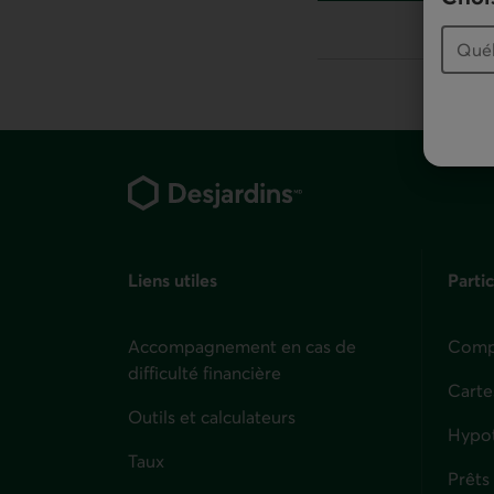
numéro sans frais
Pied de page
Liens utiles
Partic
Accompagnement en cas de
Compt
difficulté financière
Carte
Outils et calculateurs
Hypo
Taux
Prêts