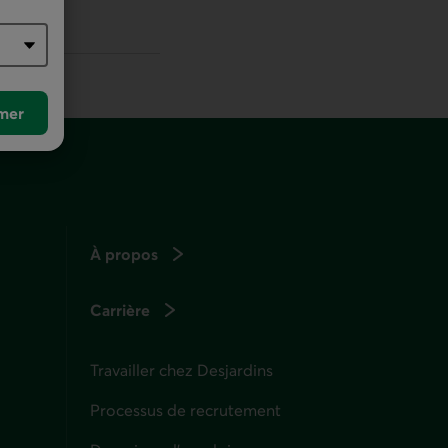
r défaut
mer
À propos
Carrière
Travailler chez Desjardins
Processus de recrutement