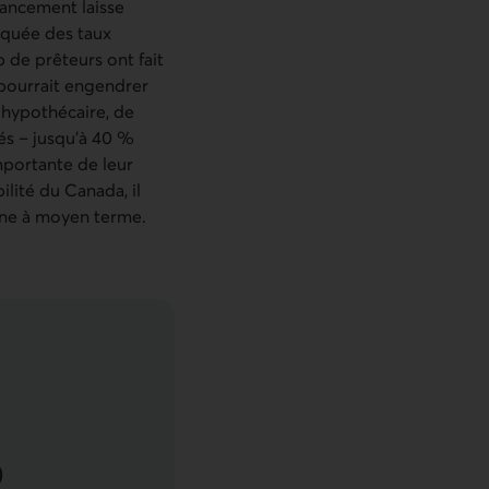
nancement laisse
rquée des taux
 de prêteurs ont fait
 pourrait engendrer
 hypothécaire, de
s – jusqu’à 40 %
mportante de leur
lité du Canada, il
enne à moyen terme.
22 juillet 2022
)