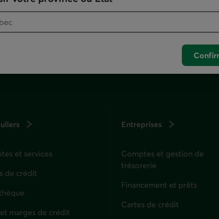
. Ce lien lancera votre logiciel de téléphonie pa
Confir
uliers
Entreprises
es et services
Comptes et gestion de
trésorerie
s de crédit
Financement et prêts
thèque
Cartes de crédit
 et marges de crédit