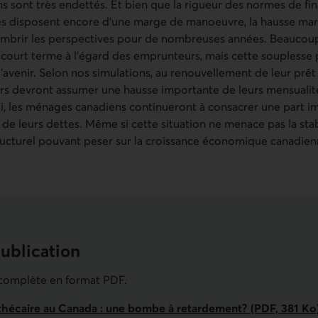
 sont très endettés. Et bien que la rigueur des normes de fi
es disposent encore d’une marge de manoeuvre, la hausse ma
sombrir les perspectives pour de nombreuses années. Beaucoup
 à court terme à l’égard des emprunteurs, mais cette souplesse
’avenir. Selon nos simulations, au renouvellement de leur prêt
 devront assumer une hausse importante de leurs mensualité
nsi, les ménages canadiens continueront à consacrer une part i
e leurs dettes. Même si cette situation ne menace pas la stabi
structurel pouvant peser sur la croissance économique canadi
publication
eurs économiques de la semaine du 18 au 
 complète en format PDF.
hécaire au Canada : une bombe à retardement? (PDF, 381 Ko