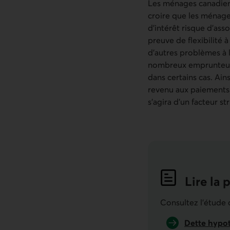
Les ménages canadiens
croire que les ménag
d’intérêt risque d’as
preuve de flexibilité
d’autres problèmes à l
nombreux emprunteurs
dans certains cas. Ai
revenu aux paiements d
s’agira d’un facteur 
Lire la 
Indicat
Consultez l'étude
Dette hypot