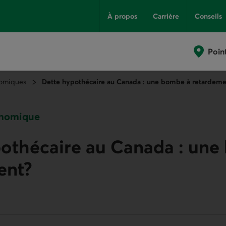
À propos
Carrière
Conseils
Poin
omiques
Dette hypothécaire au Canada : une bombe à retardeme
onomique
pothécaire au Canada : une
ent?