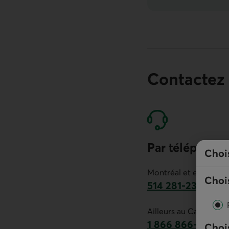
Contactez
Par téléphone
Choi
Montréal et environs :
Chois
514 281-2336
Ce lien lancera v
Ailleurs au Canada :
1 866 866-7000
Chois