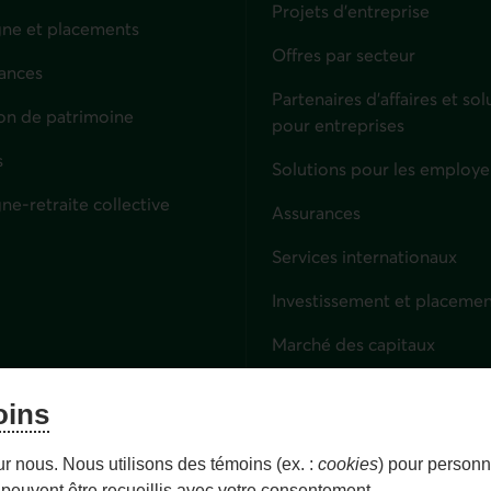
Projets d'entreprise
ne et placements
Offres par secteur
ances
culiers
Partenaires d’affaires et sol
on de patrimoine
pour entreprises
s
Solutions pour les employe
ne-retraite collective
Assurances
Entreprises
Services internationaux
Investissement et placemen
Marché des capitaux
Services fiduciaires
oins
Lien externe. S'ouvre dans 
Épargne-retraite collective
ur nous. Nous utilisons des témoins (ex. :
cookies
) pour personna
peuvent être recueillis avec votre consentement.