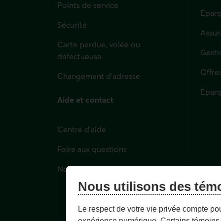
Points de service
Éparg
Sécurité
Assur
Carte perdue, volée ou
Parti
Gesti
défectueuse
Offre
Changement d'adresse
Éparg
Aide et contact
Centre d'aide
Foire aux questions
Nous joindre
Nous utilisons des tém
Le respect de votre vie privée compte po
expérience numérique. Certains témoins 