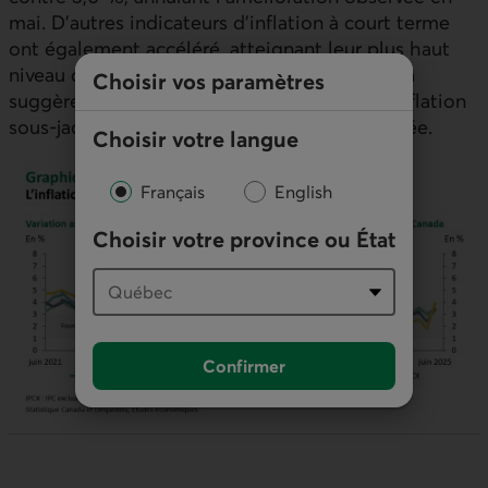
mai. D’autres indicateurs d’inflation à court terme
ont également accéléré, atteignant leur plus haut
niveau depuis février 2025 (graphique 3). Cela
Choisir vos paramètres
suggère que le répit observé en mai dans l’inflation
sous-jacente pourrait avoir été de courte durée.
Choisir votre langue
Français
English
Choisir votre province ou État
Confirmer