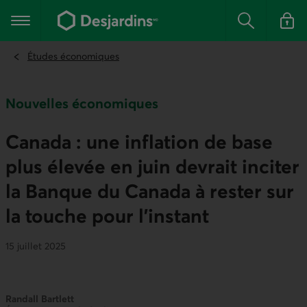
Aller
au
Menu principal
contenu
Rechercher
Se conn
principal
Études économiques
Nouvelles économiques
Canada : une inflation de base
plus élevée en juin devrait inciter
la Banque du Canada à rester sur
la touche pour l’instant
15 juillet 2025
Randall Bartlett