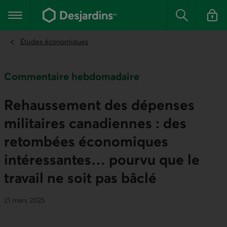
Aller
au
Menu principal
contenu
Rechercher
Se conn
principal
Études économiques
Commentaire hebdomadaire
Rehaussement des dépenses
militaires canadiennes : des
retombées économiques
intéressantes… pourvu que le
travail ne soit pas bâclé
21 mars 2025