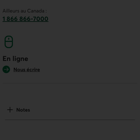
Ce lien lancera votre logiciel de téléphonie par
Ailleurs au Canada :
1 866 866-7000
numéro sans frais. Ce lien lancera votre logicie
En ligne
Nous écrire
Notes