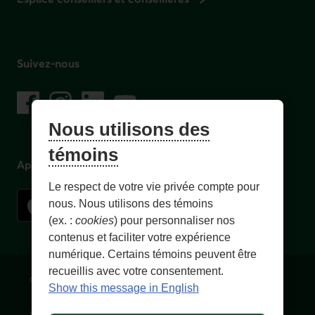
Suivez-nous
sur les réseaux sociaux
Facebook
– Lien externe au site. Cet hyperlien s'ouvrira dans une no
Instagram
– Lien externe au site. Cet hyperlien s'ouvrira dans 
LinkedIn
– Lien externe au site. Cet hyperlien s'ouvrir
YouTube
– Lien externe au site. Cet hyperlien s'
Nous utilisons des
témoins
Application mobile
Le respect de votre vie privée compte pour
nous. Nous utilisons des témoins
(ex. :
cookies
) pour personnaliser nos
contenus et faciliter votre expérience
numérique. Certains témoins peuvent être
recueillis avec votre consentement.
Conditions d'utilisation et notes légales
Confidentialité
Show this message in English
Personnaliser les témoins
Accessibilité
Plan du site