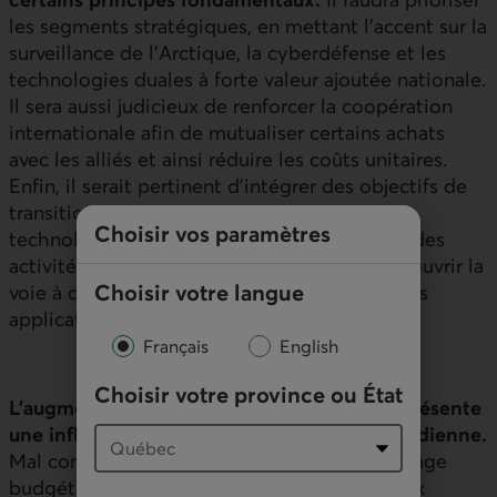
les segments stratégiques, en mettant l’accent sur la
surveillance de l’Arctique, la cyberdéfense et les
technologies duales à forte valeur ajoutée nationale.
Il sera aussi judicieux de renforcer la coopération
internationale afin de mutualiser certains achats
avec les alliés et ainsi réduire les coûts unitaires.
Enfin, il serait pertinent d’intégrer des objectifs de
transition écologique en misant sur des
Choisir vos paramètres
technologies réduisant l’empreinte carbone des
activités militaires, ce qui pourrait d’ailleurs ouvrir la
Choisir votre langue
voie à des innovations carboneutres ayant des
applications civiles.
Français
English
Choisir votre province ou État
L’augmentation des dépenses militaires représente
une inflexion majeure pour l’économie canadienne.
Mal conçue, elle risque d’entraîner un gaspillage
budgétaire et de renforcer la dépendance aux