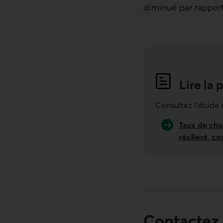
diminué par rapport
Lire la 
Indicat
Consultez l'étude
Taux de chan
résilient, c
Contactez