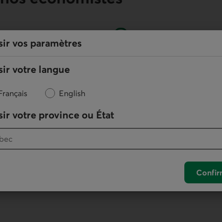
sir vos paramètres
En ligne
ir votre langue
Nous écrire
Français
English
ir votre province ou État
otre logiciel de téléphonie par défaut.
. Ce lien lancera votre logiciel de téléphonie pa
Confir