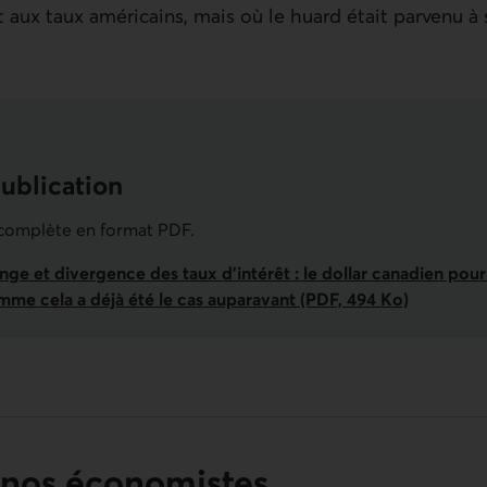
 aux taux américains, mais où le huard était parvenu à 
publication
eurs économiques de la semaine du 18 au 
 complète en format PDF.
ge et divergence des taux d’intérêt : le dollar canadien pourr
omme cela a déjà été le cas auparavant (PDF, 494 Ko)
 nos économistes