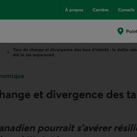
À propos
Carrière
Conseils
Poin
Taux de change et divergence des taux d’intérêt : le dollar can
été le cas auparavant
onomique
hange et divergence des t
anadien pourrait s’avérer résili