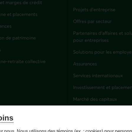
 et marges de crédit
Projets d'entreprise
ne et placements
Offres par secteur
ances
culiers
Partenaires d’affaires et sol
on de patrimoine
pour entreprises
s
Solutions pour les employe
ne-retraite collective
Assurances
Entreprises
Services internationaux
Investissement et placemen
Marché des capitaux
Services fiduciaires
oins
Lien externe. S'ouvre dans 
Épargne-retraite collective
ur nous. Nous utilisons des témoins (ex. :
cookies
) pour personna