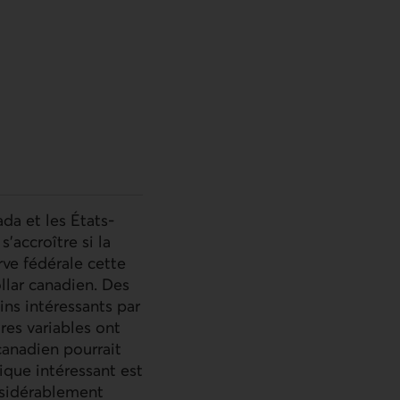
da et les États-
’accroître si la
ve fédérale cette
llar canadien. Des
ins intéressants par
es variables ont
canadien pourrait
ique intéressant est
nsidérablement