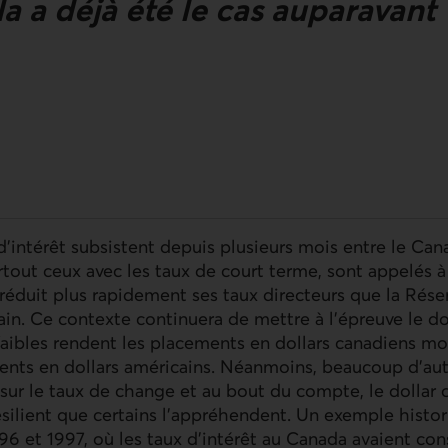
 a déjà été le cas auparavant
d’intérêt subsistent depuis plusieurs mois entre le Cana
rtout ceux avec les taux de court terme, sont appelés à s
duit plus rapidement ses taux directeurs que la Réser
ain. Ce contexte continuera de mettre à l’épreuve le do
 faibles rendent les placements en dollars canadiens mo
ents en dollars américains. Néanmoins, beaucoup d’autr
 sur le taux de change et au bout du compte, le dollar 
résilient que certains l’appréhendent. Un exemple histor
96 et 1997, où les taux d’intérêt au Canada avaient co