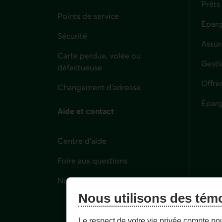
Prêts
Points de service
Éparg
Sécurité
Assur
Carte perdue, volée ou
Parti
Gesti
défectueuse
Offre
Changement d'adresse
Éparg
Aide et contact
Centre d'aide
Foire aux questions
Nous joindre
Nous utilisons des tém
Le respect de votre vie privée compte po