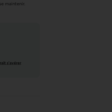
se maintenir.
22 juillet 2022
ait s’avérer