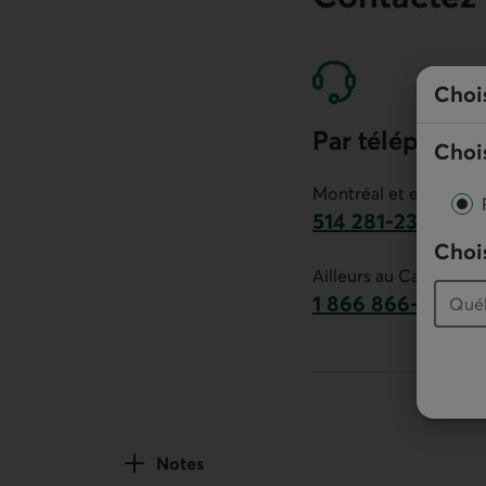
Choi
Par téléphone
Chois
Montréal et environs :
514 281-2336
Chois
Ce lien lancera v
Ailleurs au Canada :
1 866 866-7000
numéro sans frais
Notes