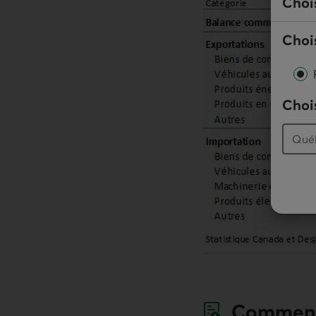
Choi
Chois
Chois
Comment