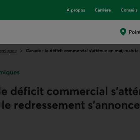
À propos
Carrière
Conseils
Poin
omiques
Canada : le déficit commercial s’atténue en mai, mais l
miques
le déficit commercial s’att
 le redressement s’annonce