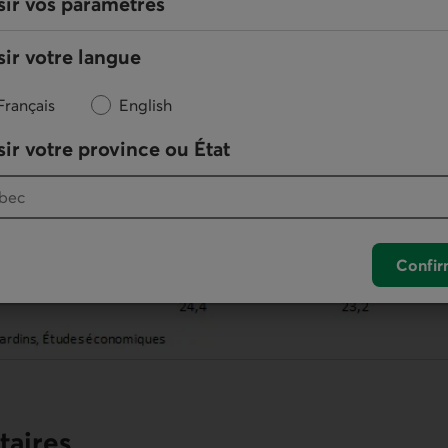
sir vos paramètres
ir votre langue
Français
English
ir votre province ou État
Confir
aires