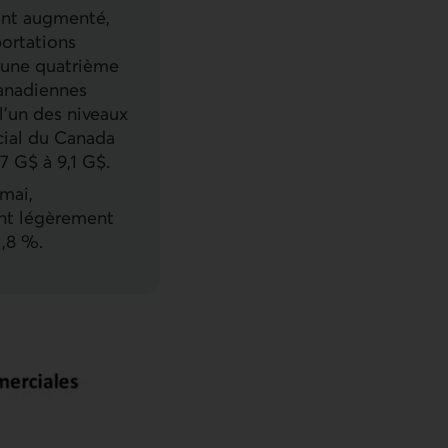
ent augmenté,
portations
t une quatrième
canadiennes
l’un des niveaux
rcial du Canada
7 G$ à 9,1 G$.
mai,
ont légèrement
1,8 %.