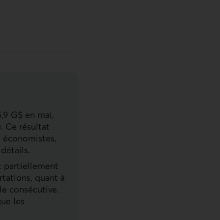
5,9 G$ en mai,
. Ce résultat
s économistes,
détails.
t partiellement
rtations, quant à
le consécutive.
que les