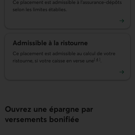
Ce placement est admissible à l’assurance-dépôts
selon les limites établies.
En savoir plus sur l’assurance-dépôts
Admissible à la ristourne
Ce placement est admissible au calcul de votre
[
4
]
ristourne, si votre caisse en verse une
.
Aller à la note
En savoir plus sur l’admissibilité de ce placement à la ris
Ouvrez une
épargne par
versements bonifiée