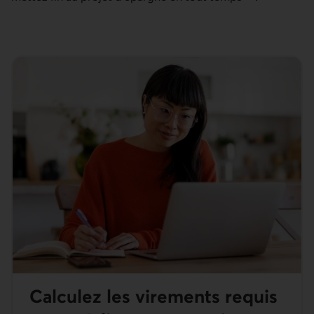
Aller à la note
Calculez les virements requis