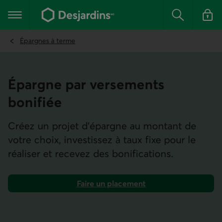
Aller
au
Menu principal
contenu
Rechercher
Se conn
principal
Épargnes à terme
Épargne par versements
bonifiée
Créez un projet d’épargne au montant de
votre choix, investissez à taux fixe pour le
réaliser et recevez des bonifications.
Faire un placement
dans une épargne par versements bonifiée