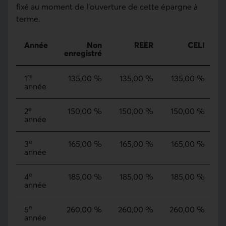
fixé au moment de l’ouverture de cette épargne à
terme.
Année
Non
REER
CELI
enregistré
Bonification annuelle
re
1
135,00 %
135,00 %
135,00 %
année
e
2
150,00 %
150,00 %
150,00 %
année
e
3
165,00 %
165,00 %
165,00 %
année
e
4
185,00 %
185,00 %
185,00 %
année
e
5
260,00 %
260,00 %
260,00 %
année