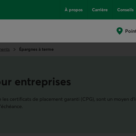
À propos
Carrière
Conseils
Poin
ments
Épargnes à terme
ur entreprises
es certificats de placement garanti (CPG), sont un moyen d’i
l’échéance.