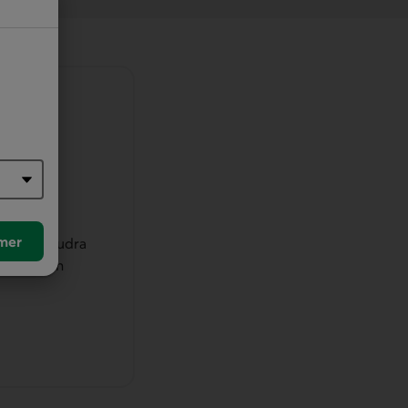
 de
 son
mer
ombien vaudra
fin de son