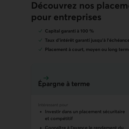
Découvrez nos placemen
pour entreprises
Capital garanti à 100 %
Taux d’intérêt garanti jusqu’à l’échéanc
Placement à court, moyen ou long ter
Épargne à terme
En savoir plus sur épargne à terme
Intéressant pour
Investir dans un placement sécuritaire
et compétitif
Connaître à l’avance le rendement du