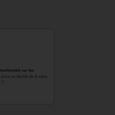
motionnels sur les
, pour un terme de 8 mois
[
1
]
.
Aller à la note