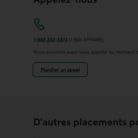
1-888 233-2473
(1 888 AFFAIRE)
Ce lien ouvre votre application de téléphonie
Nous pouvons aussi vous appeler au moment d
Planifier un appel
pour ouvrir une épargne à terme
D’autres placements po