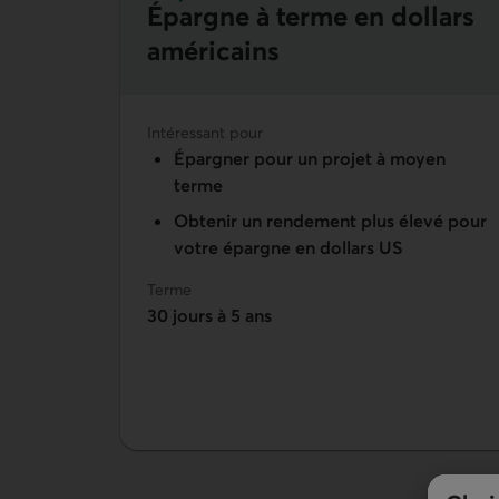
Épargne à terme en dollars
En savoir plus sur épargne à terme en dol
américains
Intéressant pour
Épargner pour un projet à moyen
terme
Obtenir un rendement plus élevé pour
votre épargne en dollars US
Terme
30 jours à 5 ans