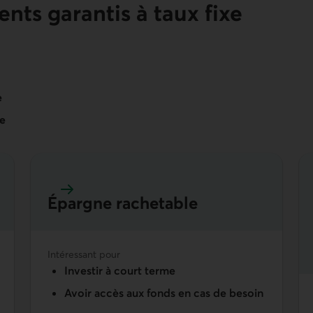
ts garantis à taux fixe
e
me
Épargne rachetable
En savoir plus sur épargne rachetable
Intéressant pour
Investir à court terme
Avoir accès aux fonds en cas de besoin