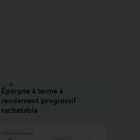
Épargne à terme à
En savoir plus sur épargne à terme à rendement progressif
rendement progressif
rachetable
Intéressant pour