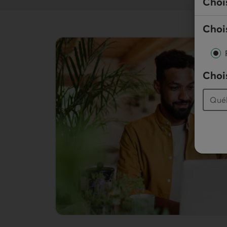
Choi
Chois
Chois