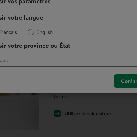
sir vos paramètres
ir votre langue
Français
English
Calcu­l­ez la valeur
ir votre province ou État
votre place­ment à
échéance
Confir
Notre outil vous permet de savoir c
le placement de votre entreprise à la 
terme.
Utiliser le calculateur