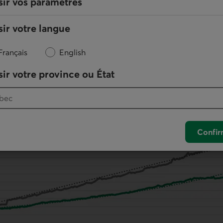
sir vos paramètres
ations de sociétés offertes aux investisseurs, et davantage d’
ation : ce déséquilibre crée une rareté relative sur le crédit d
ir votre langue
 vraisemblablement à la compression historique des écarts de c
.
Français
English
ir votre province ou État
ligations de crédit long terme au Canad
Confir