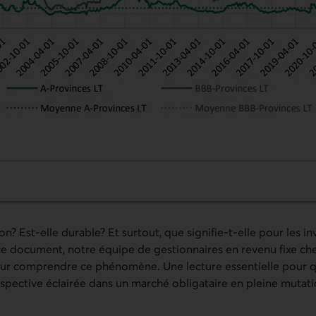
carts de crédit long terme : obligations de sociétés vs provi
on? Est-elle durable? Et surtout, que signifie-t-elle pour les in
 ce document, notre équipe de gestionnaires en revenu fixe c
pour comprendre ce phénomène. Une lecture essentielle pour 
spective éclairée dans un marché obligataire en pleine mutati