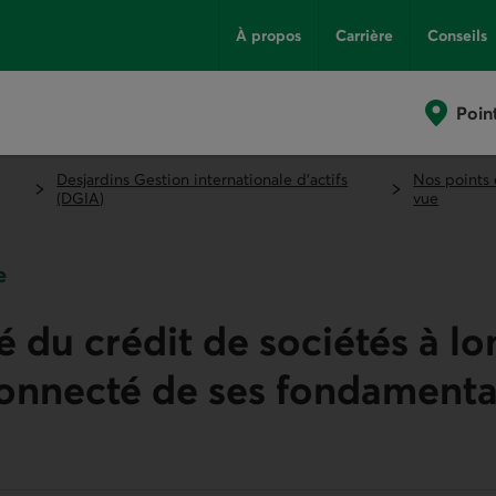
À propos
Carrière
Conseils
Poin
Desjardins Gestion internationale d’actifs
Nos points
(DGIA)
vue
e
 du crédit de sociétés à l
connecté de ses fondament