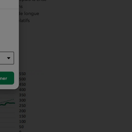
obligations
e sociétés de longue
rédit relatifs
a
mer