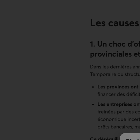
Les causes
1. Un choc d’of
provinciales e
Dans les dernières an
Temporaire ou structur
Les provinces ont
financer des défic
Les entreprises on
freinées par des c
économique incerta
prêts bancaires, ma
Ce déséquilibre net 