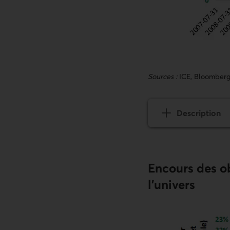
Sources :
ICE, Bloomber
Description
du graphique 
Encours des ob
l'univers