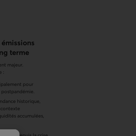
e émissions
ong terme
ent majeur.
 :
cipalement pour
ux postpandémie.
endance historique,
 contexte
quidités accumulées,
écédent depuis la crise