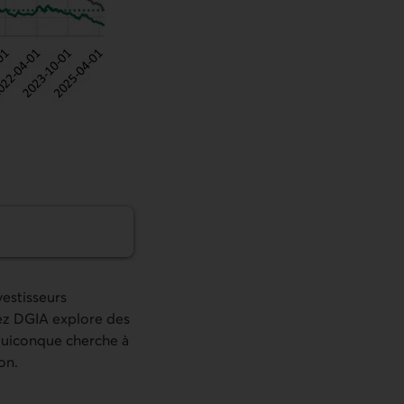
nciales
vestisseurs
hez DGIA explore des
quiconque cherche à
on.