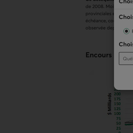
Choi
de 2008. Moins d’oblig
provinciales en circul
Chois
échéance, contribuant
observée depuis 2022
Chois
Encours des ob