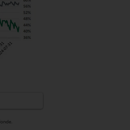
f à l’univers
ofonde.