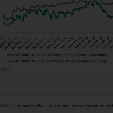
g, DGIA
ncours des obligations de crédit long terme au Canada relati
uilibrée, la demande, elle aussi, a connu une transformation pr