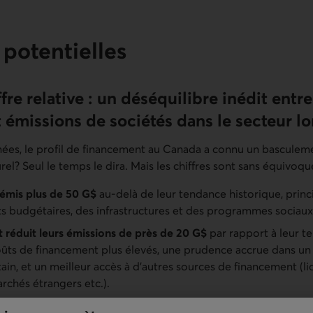
 potentielles
fre relative : un déséquilibre inédit entr
t émissions de sociétés dans le secteur l
nées, le profil de financement au Canada a connu un basculem
el? Seul le temps le dira. Mais les chiffres sont sans équivoque
 émis plus de 50 G$
au-delà de leur tendance historique, prin
its budgétaires, des infrastructures et des programmes socia
t réduit leurs émissions de près de 20 G$
par rapport à leur t
oûts de financement plus élevés, une prudence accrue dans un
in, et un meilleur accès à d’autres sources de financement (li
rchés étrangers etc.).
de 70 G$
dans l’offre relative de titres à long terme est sans pr