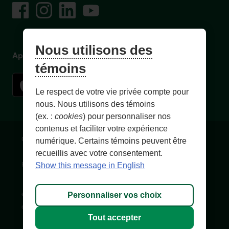
Facebook
– Lien externe au site. Cet hyperlien s'ouvrira dans une no
Instagram
– Lien externe au site. Cet hyperlien s'ouvrira dans 
LinkedIn
– Lien externe au site. Cet hyperlien s'ouvrir
YouTube
– Lien externe au site. Cet hyperlien s'
Nous utilisons des
Application mobile
témoins
Le respect de votre vie privée compte pour
nous. Nous utilisons des témoins
(ex. :
cookies
) pour personnaliser nos
contenus et faciliter votre expérience
Conditions d'utilisation et notes légales
Confidentialité
numérique. Certains témoins peuvent être
recueillis avec votre consentement.
Personnaliser les témoins
Accessibilité
Plan du site
Show this message in English
© 1996-
2026
, Fédération des caisses Desjardins du Québec. Tous
Personnaliser vos choix
droits réservés.
Tout accepter