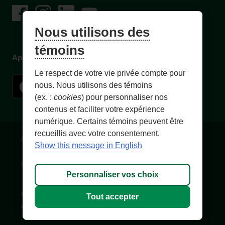
sur les réseaux sociaux
Facebook
– Lien externe au site. Cet hyperlien s'ouvrira dans une no
Instagram
– Lien externe au site. Cet hyperlien s'ouvrira dans 
LinkedIn
– Lien externe au site. Cet hyperlien s'ouvrir
YouTube
– Lien externe au site. Cet hyperlien s'
Nous utilisons des
témoins
Application mobile
Le respect de votre vie privée compte pour
nous. Nous utilisons des témoins
(ex. :
cookies
) pour personnaliser nos
contenus et faciliter votre expérience
numérique. Certains témoins peuvent être
recueillis avec votre consentement.
Conditions d'utilisation et notes légales
Confidentialité
Show this message in English
Personnaliser les témoins
Accessibilité
Plan du site
Personnaliser vos choix
© 1996-
2026
, Fédération des caisses Desjardins du Québec. Tous
Tout accepter
droits réservés.