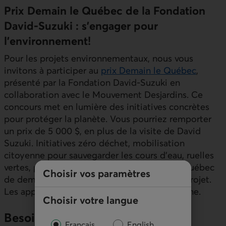
Prix Demain le Québec de la Fondation
David-Suzuki : s’engager pour
l’environne­ment!
Pour les projets environne­mentaux, nous vous
invitons à participer au
prix Demain le Québec
,
présenté par la Fondation David-Suzuki en
collaboration avec le Mouvement Desjardins. Ce
concours met en lumière des initiatives concrètes
pour protéger la planète. Vous pourriez remporter
un prix de 5 000 $, en plus de la visite de David
Suzuki. Initiatives zéro déchet, mobilisation
citoyenne pour sauvegarder les cours d’eau, ruelles
vertes, projets d’agriculture biologique : le Québec
Choisir vos paramètres
de demain existe… Il ne manque que votre projet.
Les appels de candidature ont lieu en automne.
Choisir votre langue
Besoins matériels?
Français
English