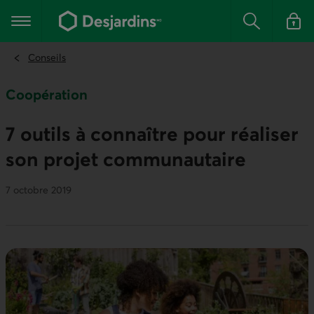
Aller
au
Menu principal
contenu
Rechercher
Se conn
principal
Conseils
Coopération
7 outils à connaître pour réaliser
son projet commu­nautaire
7 octobre 2019