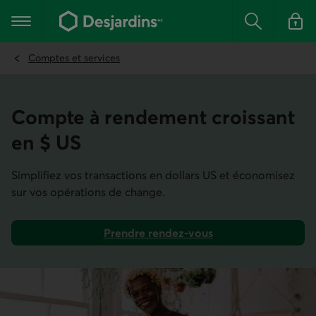
Aller
au
Menu principal
contenu
Rechercher
Se conn
principal
Comptes et services
Compte à rendement croissant
en $ ­US
Simplifiez vos transactions en dollars US et économisez
sur vos opérations de change.
Prendre rendez-vous
pour ouvrir un compte à rendement croissant en dollars 