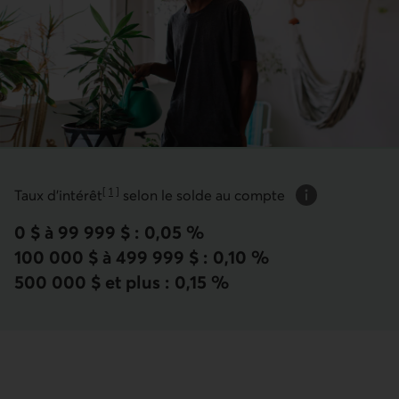
[
1
]
Taux d’intérêt
selon le solde au compte
Information sur
Aller à la note
0 $ à 99 999 $ : 0,05 %
100 000 $ à 499 999 $ : 0,10 %
500 000 $ et plus : 0,15 %