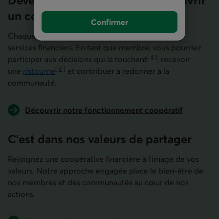
Devenir membre, c’est plus qu’ouvrir
un compte
Confirmer
Chaque caisse Desjardins est une coopérative de
services financiers. En tant que membre, vous pourriez
[
4
]
participer aux décisions qui la touchent
, recevoir
Aller à la note
[
4
]
une
ristourne
et contribuer à redonner à la
Aller à la note
communauté.
Découvrir notre fonctionnement coopératif
C’est dans nos valeurs de partager
Rejoignez une coopérative financière à l'image de vos
valeurs. Notre approche engagée place le bien-être de
nos membres et des communautés au cœur de nos
actions.