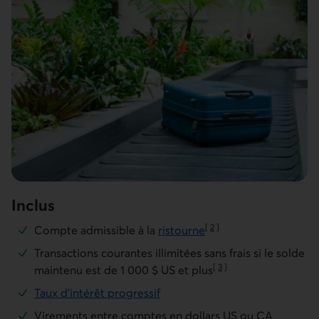
Inclus
[
2
]
Compte admissible à la
ristourne
Aller à la note
Transactions courantes illimitées sans frais si le solde
[
3
]
maintenu est de 1 000 $ US et plus
Aller à la note
Taux d'intérêt progressif
Virements entre comptes en dollars US ou CA