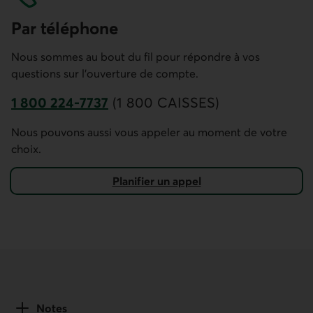
Par télé­phone
Nous sommes au bout du fil pour répondre à vos
questions sur l'ouverture de compte.
1 800 224-7737
(1 800 CAISSES)
Accès D Téléphone. Ce lien ouvre votre applic
Nous pouvons aussi vous appeler au moment de votre
choix.
Pla­nifier un appel
pour ouvrir un compte à rendement croissant en $ US
Notes