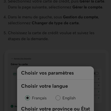
Sélectionnez votre carte de crédit, puis
Gérer la carte
.
Dans la page suivante, sélectionnez
Gérer le compte
.
Dans le menu de gauche, sous
Gestion du compte
,
sélectionnez
Changer de type de carte
.
Choisissez la carte de crédit voulue et suivez les
étapes de la demande.
Choisir vos paramètres
Choisir votre langue
Français
English
Choisir votre province ou État