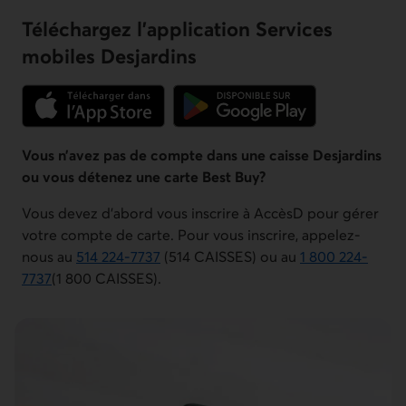
Téléchargez l'application Services
mobiles Desjardins
Lien externe au site.
Lien externe au site.
Vous n’avez pas de compte dans une caisse Desjardins
ou vous détenez une carte Best Buy?
Vous devez d’abord vous inscrire à AccèsD pour gérer
votre compte de carte. Pour vous inscrire, appelez-
nous au
514 224-7737
(514 CAISSES) ou au
1 800 224-
Numéro de téléphone du service à la clientèle pour la régi
7737
(1 800 CAISSES).
Numéro de téléphone du service à la clientèle pour le Cana