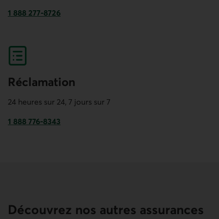
1 888 277-8726
Ce lien lancera votre logiciel de téléphonie par défaut.
Réclamation
24 heures sur 24, 7 jours sur 7
1 888 776-8343
Ce lien lancera votre logiciel de téléphonie par défaut.
Découvrez nos autres assurances