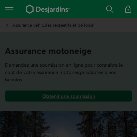
Aller
au
Menu principal
contenu
Rechercher
Se conn
principal
Assurance véhicules récréatifs et de loisir
Assurance motoneige
Demandez une soumission en ligne pour connaître le
coût de votre assurance motoneige adaptée à vos
besoins.
Obtenir une soumission