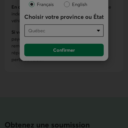
Français
English
En cas de vol ou perte totale,
vous obtenez une
indemnité égale au prix payé à l'achat de votre
Choisir votre province ou État
véhicule augmenté d'un pourcentage annuel.
Si votre motoneige est endommagée
, vous ne
payez pas de frais supplémentaires pour le
remplacement par des pièces neuves ou la
Confirmer
réparation des pièces brisées qui ont subi une
perte de valeur.
Obtenez une soumission