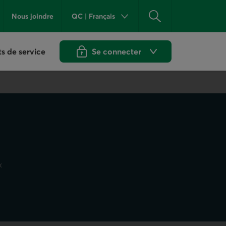
QC
|
Français
Nous joindre
Province ou État actuel :
Québec
Rechercher
. Langue :
Fra
ts de service
Se connecter
aux services en ligne de Desjardins. Ouvr
x