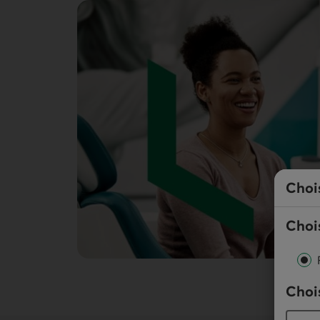
Choi
Chois
Chois