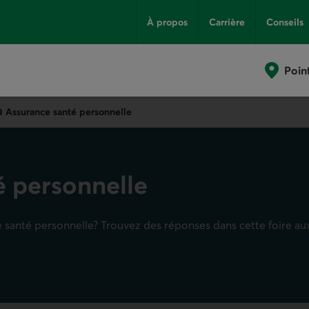
À propos
Carrière
Conseils
Poin
Q
Assurance santé personnelle
é personnelle
 santé personnelle
? Trouvez des réponses dans cette foire au