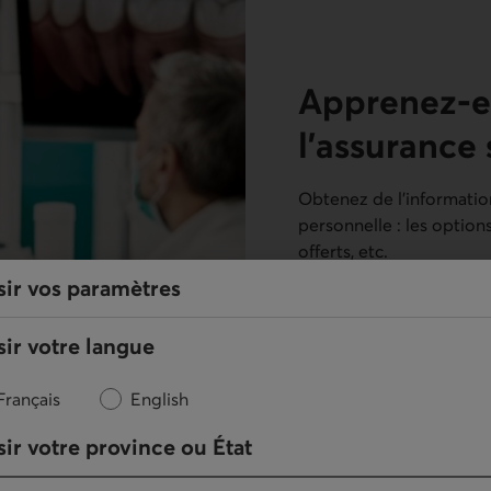
Apprenez-en
l’
assurance 
Obtenez de l’informatio
personnelle
: les option
offerts, etc.
sir vos paramètres
En savoir plus sur 
ir votre langue
Français
English
ir votre province ou État