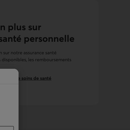
 plus sur
santé personnelle
n sur notre
assurance santé
s disponibles, les remboursements
l’assurance soins de santé