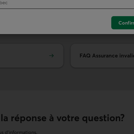
Confir
Q
FAQ Assurance invali
 la réponse à votre question?
us d'informations.