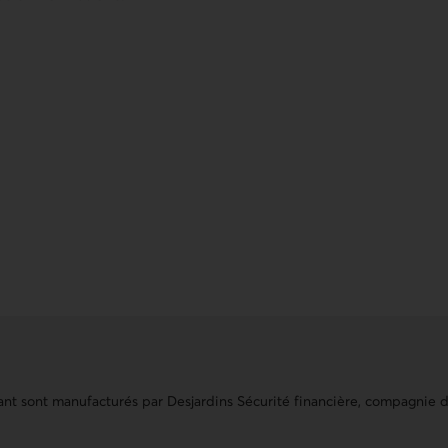
. Ce lien ouvre votre application de téléphonie.
vant sont manufacturés par Desjardins Sécurité financière, compagnie d