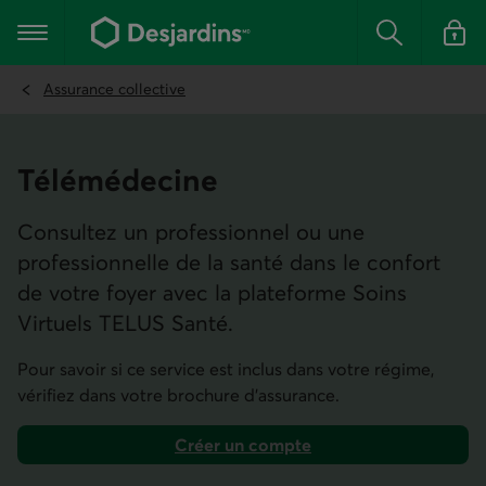
Aller
au
Menu principal
contenu
Rechercher
Se conn
principal
Assurance collective
Télé­médecine
Consultez un professionnel ou une
professionnelle de la santé dans le confort
de votre foyer avec la plateforme Soins
Virtuels TELUS Santé.
Pour savoir si ce service est inclus dans votre régime,
vérifiez dans votre brochure d’assurance.
Créer un compte
Lien externe au site.