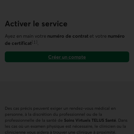
Activer le service
Ayez en main votre
numéro de contrat
et votre
numéro
[
1
]
de certificat
.
Aller à la note
Créer un compte
Lien externe au site.
Des cas précis peuvent exiger un rendez-vous médical en
personne, à la discrétion du professionnel ou de la
professionnelle de la santé de
Soins Virtuels TELUS Santé
. Dans
les cas où un examen physique est nécessaire, le clinicien ou la
clinicienne vous aidera à trouver une clinique à proximité.