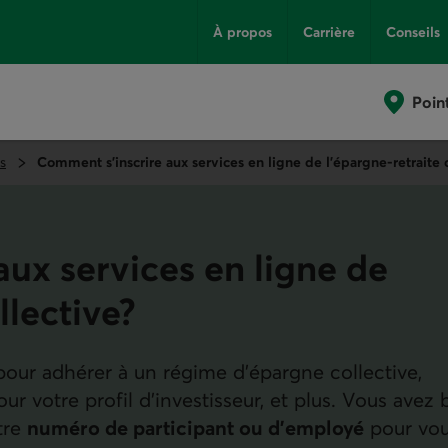
À propos
Carrière
Conseils
Poin
s
Comment s’inscrire aux services en ligne de l’épargne-retraite 
ux services en ligne de
llective?
pour adhérer à un régime d’épargne collective,
our votre profil d’investisseur, et plus. Vous avez
tre
numéro de participant ou d’employé
pour vo