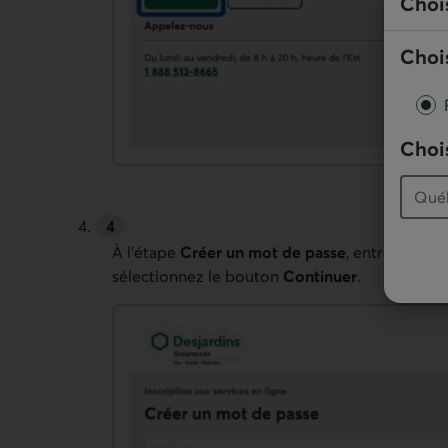
Choi
Chois
Chois
À l’étape
Créer un mot de passe
, entrez votre
sélectionnez le bouton
Continuer
.