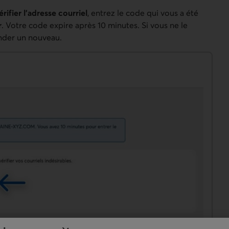
rifier l’adresse courriel
, entrez le code qui vous a été
r
. Votre code expire après 10 minutes. Si vous ne le
nder un nouveau.