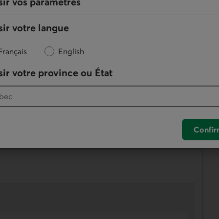
sir vos paramètres
ir votre langue
Français
English
ir votre province ou État
 mot de passe en respectant les critères indiqués, puis
Confir