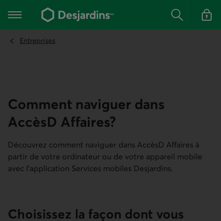
Aller
au
Menu principal
contenu
Rechercher
Se conn
principal
Entreprises
Comment naviguer dans
AccèsD Affaires?
Découvrez comment naviguer dans AccèsD Affaires à
partir de votre ordinateur ou de votre appareil mobile
avec l’application Services mobiles Desjardins.
Choisissez la façon dont vous