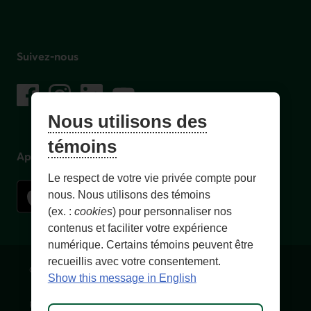
Suivez-nous
sur les réseaux sociaux
Facebook
– Lien externe au site. Cet hyperlien s'ouvrira dans une no
Instagram
– Lien externe au site. Cet hyperlien s'ouvrira dans 
LinkedIn
– Lien externe au site. Cet hyperlien s'ouvrir
YouTube
– Lien externe au site. Cet hyperlien s'
Nous utilisons des
témoins
Application mobile
Le respect de votre vie privée compte pour
nous. Nous utilisons des témoins
(ex. :
cookies
) pour personnaliser nos
contenus et faciliter votre expérience
numérique. Certains témoins peuvent être
recueillis avec votre consentement.
Conditions d'utilisation et notes légales
Confidentialité
Show this message in English
Personnaliser les témoins
Accessibilité
Plan du site