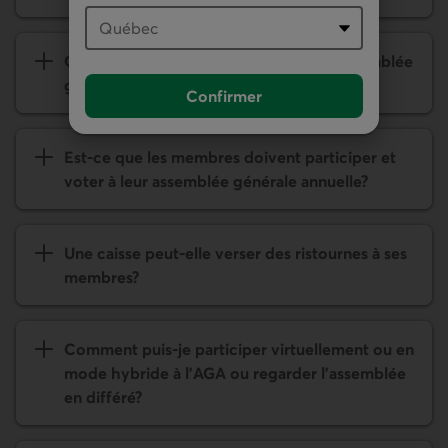
Quel est le délai de convocation de l’assemblée
générale annuelle?
Confirmer
Est-ce que les membres doivent participer et
voter à leur assemblée générale annuelle?
Une caisse peut-elle verser des ristournes à ses
membres?
Comment puis-je participer virtuelle­ment ou en
mode hybride à l'AGA ou regarder l'assemblée
en différé?