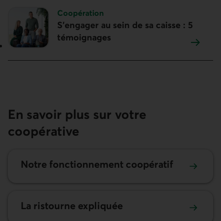
Sujet :
Coopération
S’engager au sein de sa caisse : 5
témoignages
En savoir plus sur votre
coopérative
En savoir plus sur notre fonctionnement coopératif.
Notre fonctionne­ment coopératif
En savoir plus sur la ristourne.
La ristourne expliquée