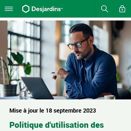
Aller
au
Menu
Rechercher
contenu
principal
principal
Vous
quittez
la
section.
Mise à jour le 18 septembre 2023
Politique d'utilisation des