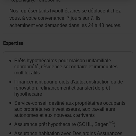
site.
Par
Nos représentants hypothécaires se déplacent chez
la
vous, à votre convenance, 7 jours sur 7. Ils
acheminent vos demandes dans les 24 à 48 heures.
suite,
vous
Expertise
pourrez
modifier
votre
Prêts hypothécaires pour maison unifamiliale,
copropriété, résidence secondaire et immeubles
choix
multilocatifs
de
Financement pour projets d'autoconstruction ou de
province
rénovation, refinancement et transfert de prêt
ou
hypothécaire
d'État
Service-conseil destiné aux propriétaires occupants,
aux propriétaires investisseurs, aux travailleurs
et
autonomes et aux nouveaux arrivants
la
MC
Assurance prêt hypothécaire (SCHL, Sagen
)
langue
Assurance habitation avec Desjardins Assurances