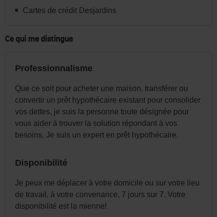
dans
Cartes de crédit Desjardins
l'en-
tête
Ce qui me distingue
ou
dans
Professionnalisme
le
menu
Que ce soit pour acheter une maison, transférer ou
de
convertir un prêt hypothécaire existant pour consolider
la
vos dettes, je suis la personne toute désignée pour
page
vous aider à trouver la solution répondant à vos
besoins. Je suis un expert en prêt hypothécaire.
au
besoin.
Disponibilité
Je peux me déplacer à votre domicile ou sur votre lieu
de travail, à votre convenance, 7 jours sur 7. Votre
disponibilité est la mienne!