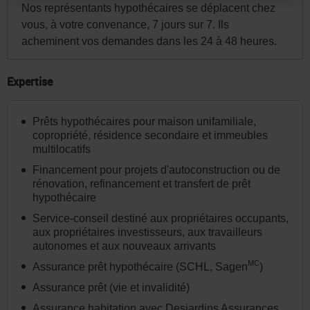
site.
Nos représentants hypothécaires se déplacent chez
Par
vous, à votre convenance, 7 jours sur 7. Ils
la
acheminent vos demandes dans les 24 à 48 heures.
suite,
vous
Expertise
pourrez
modifier
Prêts hypothécaires pour maison unifamiliale,
copropriété, résidence secondaire et immeubles
votre
multilocatifs
choix
Financement pour projets d'autoconstruction ou de
de
rénovation, refinancement et transfert de prêt
province
hypothécaire
ou
Service-conseil destiné aux propriétaires occupants,
aux propriétaires investisseurs, aux travailleurs
d'État
autonomes et aux nouveaux arrivants
et
MC
Assurance prêt hypothécaire (SCHL, Sagen
)
la
Assurance prêt (vie et invalidité)
langue
Assurance habitation avec Desjardins Assurances