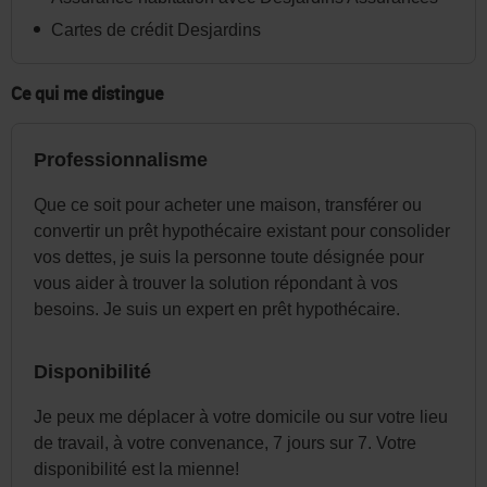
dans
Cartes de crédit Desjardins
l'en-
tête
Ce qui me distingue
ou
dans
le
Professionnalisme
menu
Que ce soit pour acheter une maison, transférer ou
de
convertir un prêt hypothécaire existant pour consolider
la
vos dettes, je suis la personne toute désignée pour
page
vous aider à trouver la solution répondant à vos
au
besoins. Je suis un expert en prêt hypothécaire.
besoin.
Disponibilité
Je peux me déplacer à votre domicile ou sur votre lieu
de travail, à votre convenance, 7 jours sur 7. Votre
disponibilité est la mienne!