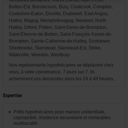
site.
Bolton-Est, Bonsecours, Bury, Coaticook, Compton,
Par
Cookshire-Eaton, Dixville, Dudswell, East Angus,
la
Hatley, Magog, Memphrémagog, Newport, North
suite,
Hatley, Orford, Potton, Saint-Denis-de-Brompton,
vous
Saint-Étienne-de-Bolton, Saint-François-Xavier-de-
pourrez
Brompton, Sainte-Catherine-de-Hatley, Scotstown,
Sherbrooke, Stanstead, Stanstead-Est, Stoke,
modifier
Waterville, Weedon, Westbury
votre
choix
Nos représentants hypothécaires se déplacent chez
vous, à votre convenance, 7 jours sur 7. Ils
de
acheminent vos demandes dans les 24 à 48 heures.
province
ou
Expertise
d'État
et
Prêts hypothécaires pour maison unifamiliale,
la
copropriété, résidence secondaire et immeubles
langue
multilocatifs