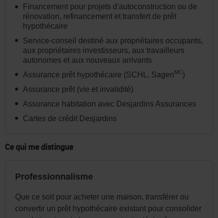
dans
Financement pour projets d'autoconstruction ou de
l'en-
rénovation, refinancement et transfert de prêt
hypothécaire
tête
Service-conseil destiné aux propriétaires occupants,
ou
aux propriétaires investisseurs, aux travailleurs
dans
autonomes et aux nouveaux arrivants
le
MC
Assurance prêt hypothécaire (SCHL, Sagen
)
menu
Assurance prêt (vie et invalidité)
de
Assurance habitation avec Desjardins Assurances
la
Cartes de crédit Desjardins
page
au
Ce qui me distingue
besoin.
Professionnalisme
Que ce soit pour acheter une maison, transférer ou
convertir un prêt hypothécaire existant pour consolider