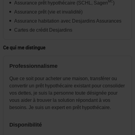
dans
MC
Assurance prêt hypothécaire (SCHL, Sagen
)
l'en-
Assurance prêt (vie et invalidité)
tête
Assurance habitation avec Desjardins Assurances
ou
Cartes de crédit Desjardins
dans
le
Ce qui me distingue
menu
de
Professionnalisme
la
page
Que ce soit pour acheter une maison, transférer ou
au
convertir un prêt hypothécaire existant pour consolider
vos dettes, je suis la personne toute désignée pour
besoin.
vous aider à trouver la solution répondant à vos
besoins. Je suis un expert en prêt hypothécaire.
Disponibilité