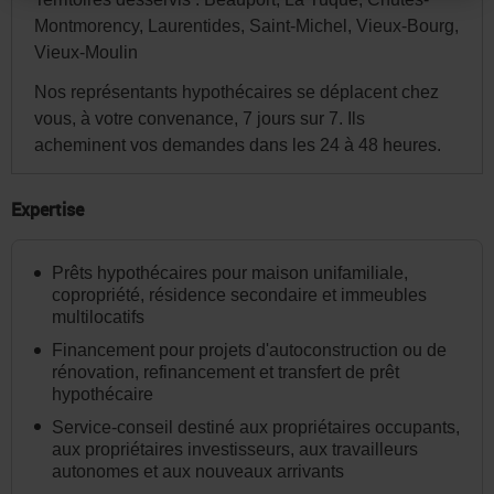
site.
Montmorency, Laurentides, Saint-Michel, Vieux-Bourg,
Par
Vieux-Moulin
la
Nos représentants hypothécaires se déplacent chez
suite,
vous, à votre convenance, 7 jours sur 7. Ils
vous
acheminent vos demandes dans les 24 à 48 heures.
pourrez
modifier
Expertise
votre
choix
Prêts hypothécaires pour maison unifamiliale,
de
copropriété, résidence secondaire et immeubles
province
multilocatifs
ou
Financement pour projets d'autoconstruction ou de
d'État
rénovation, refinancement et transfert de prêt
hypothécaire
et
Service-conseil destiné aux propriétaires occupants,
la
aux propriétaires investisseurs, aux travailleurs
langue
autonomes et aux nouveaux arrivants