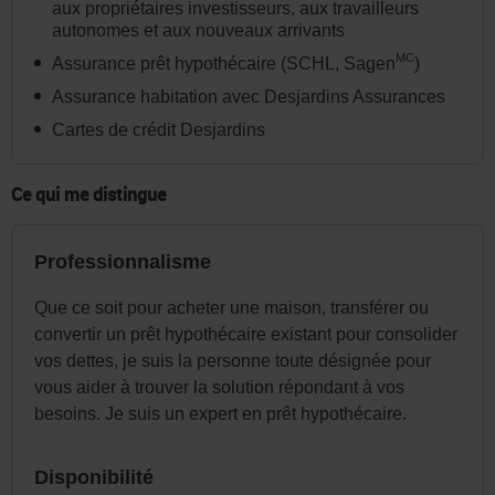
dans
aux propriétaires investisseurs, aux travailleurs
autonomes et aux nouveaux arrivants
l'en-
MC
Assurance prêt hypothécaire (SCHL, Sagen
)
tête
ou
Assurance habitation avec Desjardins Assurances
dans
Cartes de crédit Desjardins
le
menu
Ce qui me distingue
de
la
Professionnalisme
page
Que ce soit pour acheter une maison, transférer ou
au
convertir un prêt hypothécaire existant pour consolider
besoin.
vos dettes, je suis la personne toute désignée pour
vous aider à trouver la solution répondant à vos
besoins. Je suis un expert en prêt hypothécaire.
Disponibilité