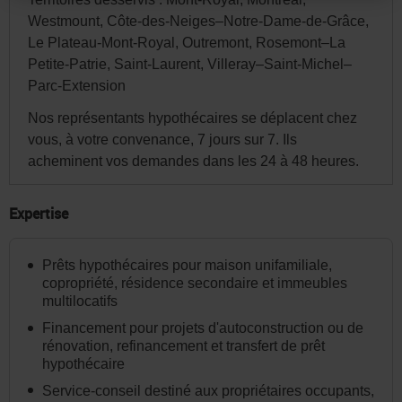
site.
Westmount, Côte-des-Neiges–Notre-Dame-de-Grâce,
Par
Le Plateau-Mont-Royal, Outremont, Rosemont–La
la
Petite-Patrie, Saint-Laurent, Villeray–Saint-Michel–
suite,
Parc-Extension
vous
Nos représentants hypothécaires se déplacent chez
pourrez
vous, à votre convenance, 7 jours sur 7. Ils
modifier
acheminent vos demandes dans les 24 à 48 heures.
votre
choix
Expertise
de
province
Prêts hypothécaires pour maison unifamiliale,
ou
copropriété, résidence secondaire et immeubles
multilocatifs
d'État
et
Financement pour projets d'autoconstruction ou de
rénovation, refinancement et transfert de prêt
la
hypothécaire
langue
Service-conseil destiné aux propriétaires occupants,