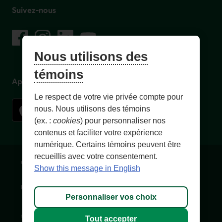
Suivez-nous
sur les réseaux sociaux
Facebook
– Lien externe au site. Cet hyperlien s'ouvrira dans une no
Instagram
– Lien externe au site. Cet hyperlien s'ouvrira dans 
LinkedIn
– Lien externe au site. Cet hyperlien s'ouvrir
YouTube
– Lien externe au site. Cet hyperlien s'
Nous utilisons des
témoins
Application mobile
Le respect de votre vie privée compte pour
nous. Nous utilisons des témoins
(ex. :
cookies
) pour personnaliser nos
contenus et faciliter votre expérience
numérique. Certains témoins peuvent être
recueillis avec votre consentement.
Conditions d'utilisation et notes légales
Confidentialité
Show this message in English
Personnaliser les témoins
Accessibilité
Plan du site
Personnaliser vos choix
© 1996-
2026
, Fédération des caisses Desjardins du Québec. Tous
Tout accepter