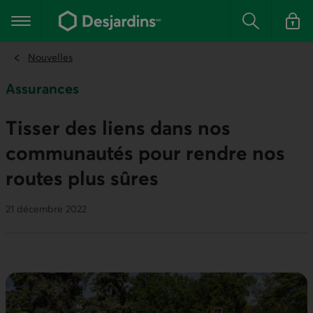
Aller
au
Menu principal
contenu
Rechercher
Se conn
principal
Nouvelles
Assurances
Tisser des liens dans nos
communautés pour rendre nos
routes plus sûres
21 décembre 2022