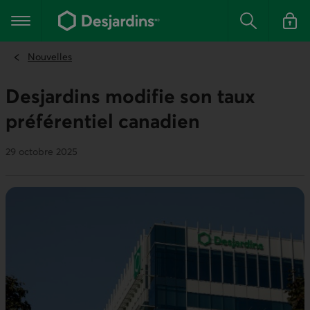
Aller
au
Menu principal
contenu
Rechercher
Se conn
principal
Nouvelles
Desjardins modifie son taux
préférentiel canadien
29 octobre 2025