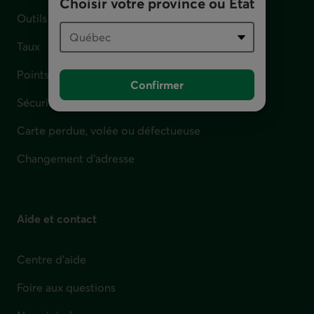
Choisir votre province ou État
Outils et calculateurs
Taux
Points de service
Confirmer
Sécurité
Carte perdue, volée ou défectueuse
Changement d'adresse
Aide et contact
Centre d'aide
Foire aux questions