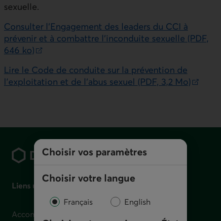
sexuelle.
Consulter l’Engagement des leaders du
CCI
à
prévenir et à combattre l’inconduite sexuelle (PDF,
646 ko)
Lien externe au site. S'ouvre dans une nouvelle fenêtr
Lire le Code de conduite sur la prévention de
l’exploitation et de l’abus sexuel (PDF, 3,2 Mo)
Lien externe au site. S’ouvre dans une nouvelle fenêtr
Pied de page
Choisir vos paramètres
Choisir votre langue
Liens utiles
Français
English
Accompagnement en cas de difficulté financière