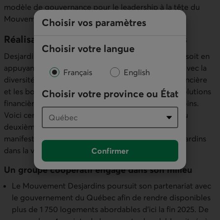
modèle de gouvernance pour le leadership à la tête du
Mouvement.
Choisir vos paramètres
Réalisations pour les membres et clients
Choisir votre langue
Desjardins est présent dans la vie des gens, que ce soit en
appuyant des initiatives des communautés en lien avec la
Français
English
diversité, l'inclusion, la coopération, la littératie financière
et les bonnes habitudes de vie, ou en offrant des solutions
Choisir votre province ou État
financières innovatrices pour répondre à leurs besoins.
Voici certaines réalisations ayant eu lieu au cours du
deuxième trimestre de 2024 et constituant des
manifestations concrètes de ce que peut faire Desjardins
dans la vie des gens.
Confirmer
Un groupe coopératif engagé dans son milieu
Le Mouvement Desjardins poursuit son partenariat avec
le gouvernement du Québec afin de rendre disponibles
plus de 1 750 logements abordables d'ici la fin 2025. De