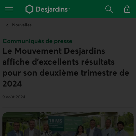
Aller
au
Menu principal
contenu
Rechercher
Se conn
principal
Nouvelles
Communiqués de presse
Le Mouvement Desjardins
affiche d'excellents résultats
pour son deuxième trimestre de
2024
9 août 2024