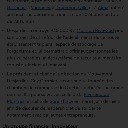
ce nombre, 4 projets de logements abordables situés à
Gatineau
, à
Varenne
s
, à
Drummon
d
ville
et à
Al
m
a
ont été
annoncés au deuxième trimestre de 2024 pour un total
de 238 unités.
Desjardins a octroyé 940 000 $ à
Moisson Rive-Sud
pour
son projet de carrefour de l’aide alimentaire. Le nouvel
établissement triplera l’espace de stockage de
l’organisme et lui permettra d’offrir aux personnes les
plus vulnérables un écosystème de sécurité alimentaire
robuste, efficient et innovant.
Le président et chef de la direction du Mouvement
Desjardins, Guy Cormier, a continué sa tournée des
chambres de commerce du Québec, débutée l'automne
dernier. Il a poursuivi avec celle de la
Rive-Sud de
Montréal
et celle de
Sore
l-Tracy
en mai et juin derniers
afin de discuter de leadership et de solidarité
notamment avec de jeunes entrepreneurs.
Un groupe financier innovateur