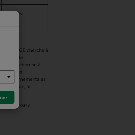
0,20 %
GGB) :
DGGB cherche à
s frais, le
le, DGGB cherche à
. Dans une
ons gouvernementales
e, le Japon, le
mer
e Web de DSP à