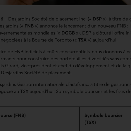
26
– Desjardins Société de placement inc. («
DSP
»), à titre de
esjardins («
FNB
») annonce le lancement d’un nouveau FNB : 
ouvernementales mondiales («
DGGB
»). DSP a clôturé l’offre ini
négociées à la Bourse de Toronto («
TSX
») aujourd’hui.
ffre de FNB indiciels à coûts concurrentiels, nous donnons à no
ormants pour construire des portefeuilles diversifiés sans comp
is Girard, vice‑président et chef du développement et de la g
 Desjardins Société de placement.
jardins Gestion internationale d’actifs inc. à titre de gestionna
ocié au TSX aujourd’hui. Son symbole boursier et les frais d
 :
bourse (FNB)
Symbole boursier
(TSX)