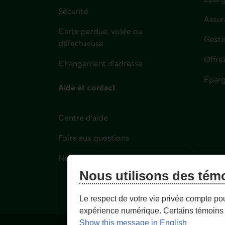
Sécurité
Assur
Carte perdue, volée ou
Parti
Gesti
défectueuse
Offre
Changement d'adresse
Éparg
Aide et contact
Centre d'aide
Foire aux questions
Nous joindre
Nous utilisons des tém
Le respect de votre vie privée compte po
expérience numérique. Certains témoins 
Show this message in English