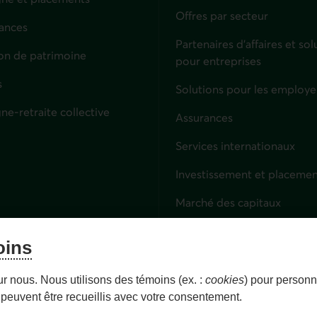
Offres par secteur
ances
culiers
Partenaires d’affaires et sol
on de patrimoine
pour entreprises
s
Solutions pour les employe
ne-retraite collective
Assurances
Entreprises
Services internationaux
Investissement et placemen
Marché des capitaux
Services fiduciaires
oins
Lien externe. S'ouvre dans 
Épargne-retraite collective
ur nous. Nous utilisons des témoins (ex. :
cookies
) pour personna
peuvent être recueillis avec votre consentement.