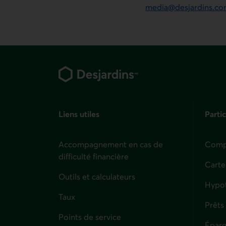
media@desjardins.c
Pied de page
Liens utiles
Partic
Accompagnement en cas de
Compt
difficulté financière
Carte
Outils et calculateurs
Hypo
Taux
Prêts
Points de service
Éparg