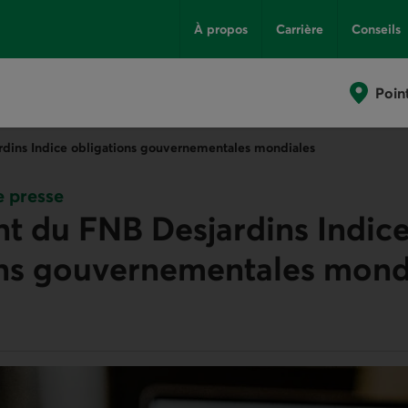
À propos
Carrière
Conseils
Poin
dins Indice obligations gouvernementales mondiales
 presse
t du FNB Desjardins Indic
ons gouvernementales mond