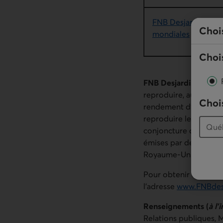
FNB Desjardins Ind
Choi
mondiales
Chois
FNB Desjardins Indic
reproduire, autant qu’
Chois
rendement d’un indice
reproduire le rende
conjoncture de march
émises par des pays du 
Royaume-Uni.
Pour obtenir de l’info
l’adresse
www.FNBdes
Renseignements (
à l’
Relations publiques,
M