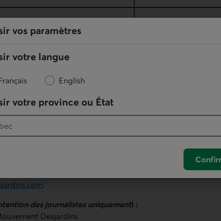
ice obligations gouvernementales
DGGB
sir vos paramètres
ir votre langue
Français
English
e obligations gouvernementales mondiales (symbole TSX : D
il est raisonnablement possible de le faire et avant déduction de
ir votre province ou État
 d’obligations gouvernementales mondiales. À l’heure actuel
ment du Solactive G7 Government Bond CAD Hedged TR Index
é normale, DGGB investira principalement dans des obligati
G7, soit l'Allemagne, le Canada, les États-Unis, la France, l’Itali
Confir
rmation additionnelle sur les FNB Desjardins, consultez le sit
jardins.com
.
intention des journalistes uniquement
) :
ouvement Desjardins