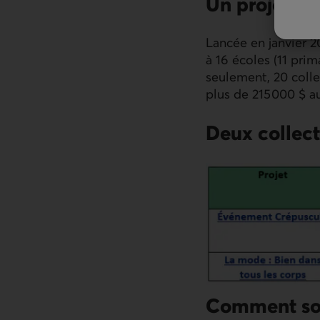
Un projet pi
Lancée en janvier 20
à 16 écoles (11 prim
seulement, 20 colle
plus de 215 000 $ au
Deux collec
Comment sou