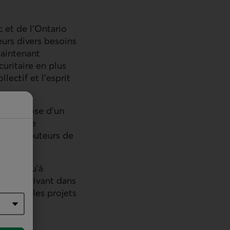
 et de l’Ontario
eurs divers besoins
maintenant
uritaire en plus
lectif et l’esprit
rme dispose d’un
’avantage
e contributeurs de
és, jusqu’à
ve s’inscrivant dans
outient les projets