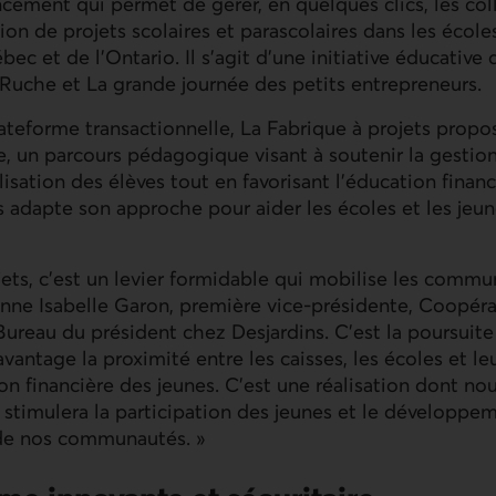
cement qui permet de gérer, en quelques clics, les col
ion de projets scolaires et parascolaires dans les école
c et de l’Ontario. Il s’agit d’une initiative éducative 
 Ruche et La grande journée des petits entrepreneurs.
ateforme transactionnelle, La Fabrique à projets prop
, un parcours pédagogique visant à soutenir la gestion
isation des élèves tout en favorisant l’éducation financ
ins adapte son approche pour aider les écoles et les jeu
jets, c’est un levier formidable qui mobilise les comm
nne Isabelle Garon, première vice-présidente, Coopéra
Bureau du président chez Desjardins. C’est la poursuite
vantage la proximité entre les caisses, les écoles et le
on financière des jeunes. C’est une réalisation dont no
i stimulera la participation des jeunes et le développe
de nos communautés.
»