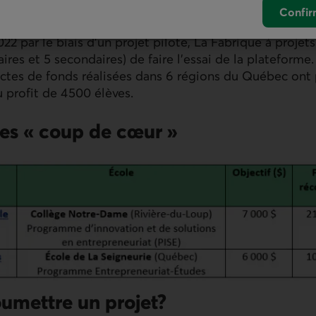
lote concluant
Confir
22 par le biais d’un projet pilote, La Fabrique à projet
aires et 5 secondaires) de faire l’essai de la plateform
ctes de fonds réalisées dans 6 régions du Québec ont 
 profit de 4 500 élèves.
tes « coup de cœur »
mettre un projet?