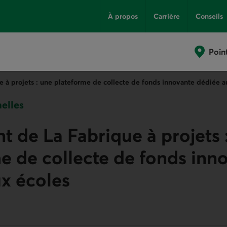
À propos
Carrière
Conseils
Poin
 à projets : une plateforme de collecte de fonds innovante dédiée a
elles
 de La Fabrique à projets 
e de collecte de fonds inn
x écoles