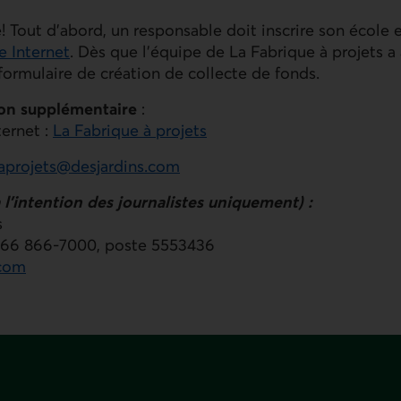
! Tout d’abord, un responsable doit inscrire son école 
te Internet
. Dès que l’équipe de La Fabrique à projets a a
 formulaire de création de collecte de fonds.
ion supplémentaire
:
ternet :
La Fabrique à projets
eaprojets@desjardins.com
à l’intention des journalistes uniquement) :
s
866 866-7000, poste 5553436
.com