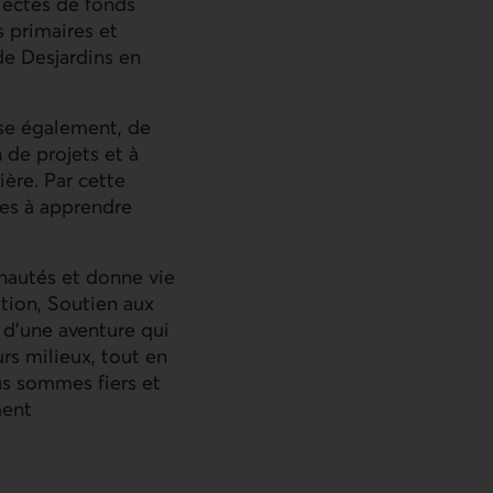
lectes de fonds
s primaires et
de Desjardins en
ose également, de
 de projets et à
ière. Par cette
nes à apprendre
unautés et donne vie
tion, Soutien aux
 d’une aventure qui
urs milieux, tout en
us sommes fiers et
ment