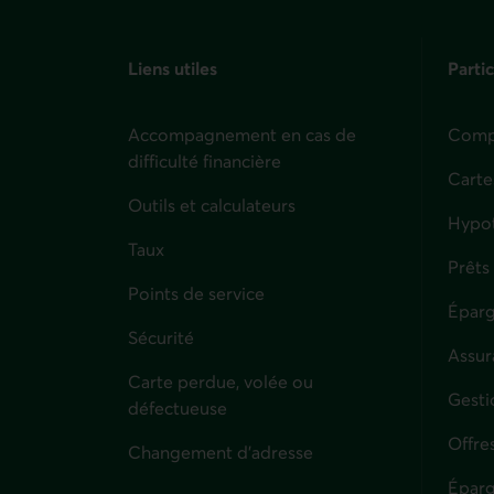
Liens utiles
Partic
Accompagnement en cas de
Compt
difficulté financière
Carte
Outils et calculateurs
Hypo
Taux
Prêts
Points de service
Éparg
Sécurité
Assur
Carte perdue, volée ou
Parti
Gesti
défectueuse
Offre
Changement d'adresse
Éparg