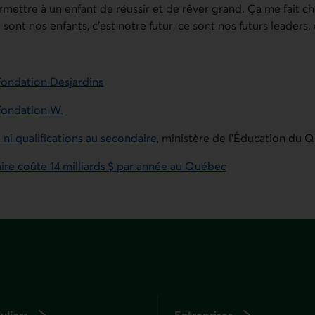
ttre à un enfant de réussir et de rêver grand. Ça me fait c
sont nos enfants, c’est notre futur, ce sont nos futurs leaders. 
Fondation Desjardins
Fondation W.
 ni qualifications au secondaire
, ministère de l’Éducation du 
ire coûte 14 milliards $ par année au Québec
uliers
Entreprises