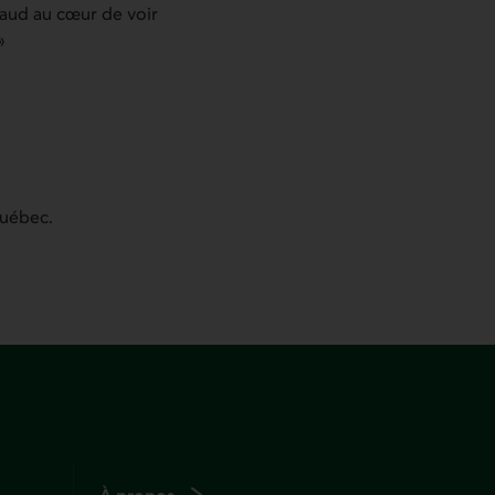
haud au cœur de voir
»
Québec.
À propos