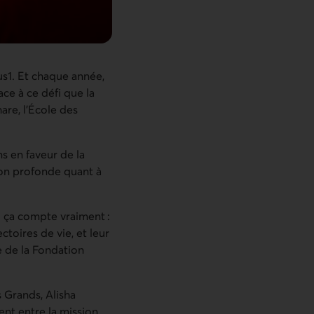
us1. Et chaque année,
ace à ce défi que la
re, l’École des
s en faveur de la
tion profonde quant à
ù ça compte vraiment :
toires de vie, et leur
 de la Fondation
s Grands, Alisha
ent entre la mission