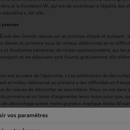
dins et la Fondation W., qui est de contribuer à l’égalité des 
e éducative », dit-elle.
s preuves
 l’École des Grands repose sur un principe simple et puissant : 
s élèves du primaire issus de milieux défavorisés et en difficul
ts et étudiantes bénévoles de niveau postsecondaire, qui les
transport et les déjeuners sont fournis gratuitement afin d’élim
ion est au cœur de l’approche. « Les prédicteurs de décrochag
nt en milieu défavorisé au primaire a des difficultés en françai
us de risques de décrocher au secondaire. Nous, on est dans l
 du primaire et on tente d’augmenter leurs notes pour que, qua
s de décrochage soient moins grands », explique Alisha Wissan
sir vos paramètres
mme est présent dans 38 écoles, et il couvre 12 des 17 régions
des cégeps de la province. La Fondation W. nourrit l’ambitio
année au Québec d’ici quelques années.