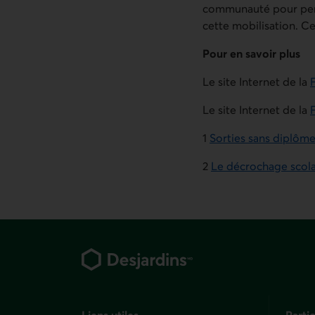
communauté pour perme
cette mobilisation. Ce 
Pour en savoir plus
Le site Internet de la
Le site Internet de la
1
Sorties sans diplôme
2
Le décrochage scola
Pied de page
Liens utiles
Partic