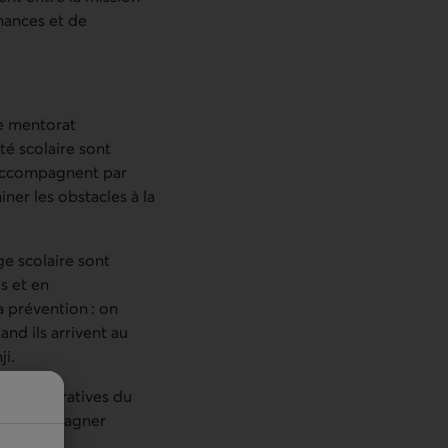
chances et de
le mentorat
té scolaire sont
 accompagnent par
iner les obstacles à la
e scolaire sont
s et en
a prévention : on
nd ils arrivent au
ji.
 administratives du
n d’accompagner