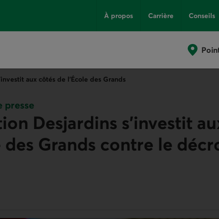
À propos
Carrière
Conseils
Poin
’investit aux côtés de l’École des Grands
 presse
ion Desjardins s’investit au
e des Grands contre le déc