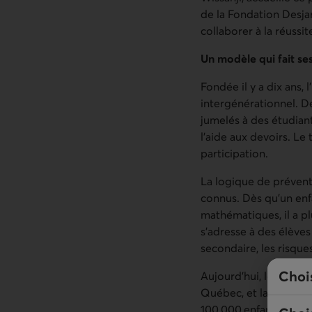
de la Fondation Desjar
collaborer à la réussit
Un modèle qui fait se
Fondée il y a dix ans,
intergénérationnel. De
jumelés à des étudian
l’aide aux devoirs. Le 
participation.
La logique de prévent
connus. Dès qu’un enfa
mathématiques, il a pl
s’adresse à des élèves
secondaire, les risque
Choi
Aujourd’hui, le progra
Québec, et la moitié 
100 000 enfants par 