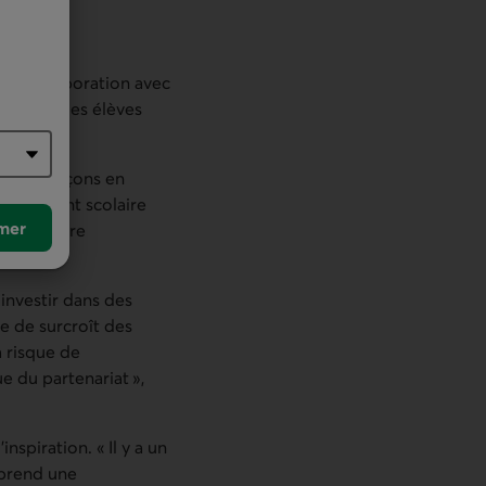
 En collaboration avec
tant sur les élèves
ez les garçons en
ngagement scolaire
mer
 de manière
investir dans des
e de surcroît des
 risque de
e du partenariat »,
nspiration. « Il y a un
 prend une