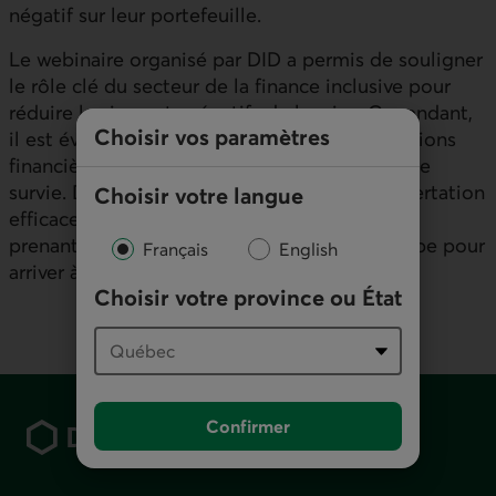
négatif sur leur portefeuille.
Le webinaire organisé par DID a permis de souligner
le rôle clé du secteur de la finance inclusive pour
réduire les impacts négatifs de la crise. Cependant,
Choisir vos paramètres
il est évident que, pour y parvenir, les institutions
financières doivent d’abord assurer leur propre
survie. Des mesures appropriées et une concertation
Choisir votre langue
efficace avec les régulateurs et autres parties
prenantes sont assurément une première étape pour
Français
English
arriver à cet objectif.
Choisir votre province ou État
Pied de page
Confirmer