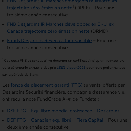
FNB Desjardins IR Marchés émergents multifacteurs
1
trajectoire zéro émission nette
(DRFE) – Pour une
troisième année consécutive
FNB Desjardins IR Marchés développés ex É.-U. ex
Canada trajectoire zéro émission nette
(DRMD)
Fonds Desjardins Revenu à taux variable
– Pour une
troisième année consécutive
1
Ces deux FNB se sont aussi vu décerner un certificat ainsi qu’un trophée lors
de la cérémonie annuelle des prix
LSEG Lipper 2025
pour leurs performances
sur la période de 5 ans.
Les
fonds de placement garanti (FPG)
suivants, offerts par
Desjardins Sécurité financière, compagnie d’assurance vie,
ont reçu la note FundGrade A+® de Fundata :
DSF FPG – Équilibré mondial croissance – Desjardins
DSF FPG – Canadien équilibré – Fiera Capital
– Pour une
deuxième année consécutive