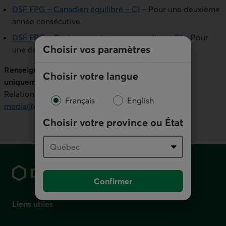
DSF FPG – Canadien équilibré – CI
– Pour une deuxième
année consécutive
DSF FPG – Croissance et revenu canadien – CI
– Pour
Choisir vos paramètres
une deuxième année consécutive
Renseignements (à l’intention des journalistes
Choisir votre langue
uniquement) :
Relations publiques, Mouvement Desjardins
Français
English
media@desjardins.com
Choisir votre province ou État
Pied de page
Confirmer
Liens utiles