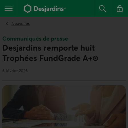
Aller
au
Menu principal
contenu
Rechercher
Se conn
principal
Nouvelles
Communiqués de presse
Desjardins remporte huit
Trophées FundGrade A+®
6 février 2026