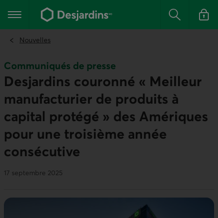
Aller
au
Menu principal
contenu
Rechercher
Se conn
principal
Nouvelles
Communiqués de presse
Desjardins couronné « Meilleur
manufacturier de produits à
capital protégé » des Amériques
pour une troisième année
consécutive
17 septembre 2025