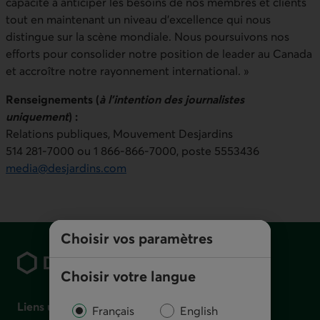
capacité à anticiper les besoins de nos membres et clients
tout en maintenant un niveau d’excellence qui nous
distingue sur la scène mondiale. Nous poursuivons nos
efforts pour consolider notre position de leader au Canada
et accroître notre rayonnement international. »
Renseignements (
à l’intention des journalistes
uniquement
) :
Relations publiques,
Mouvement Desjardins
514 281‑7000 ou 1 866‑866‑7000, poste 5553436
media@desjardins.com
Pied de page
Choisir vos paramètres
Choisir votre langue
Liens utiles
Français
English