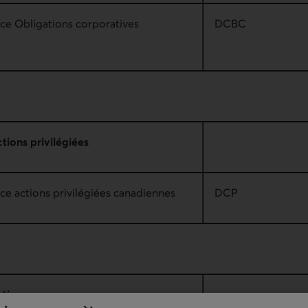
ice Obligations corporatives
DCBC
tions privilégiées
ce actions privilégiées canadiennes
DCP
ctions