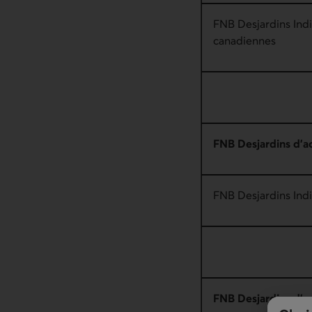
FNB Desjardins Ind
canadiennes
FNB Desjardins d’ac
FNB Desjardins Indi
FNB Desjardins d’a