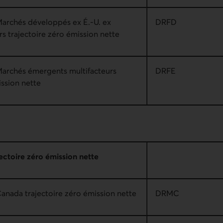
Marchés développés ex É.-U. ex
DRFD
s trajectoire zéro émission nette
Marchés émergents multifacteurs
DRFE
ission nette
ectoire zéro émission nette
anada trajectoire zéro émission nette
DRMC