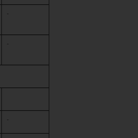
-
-
-