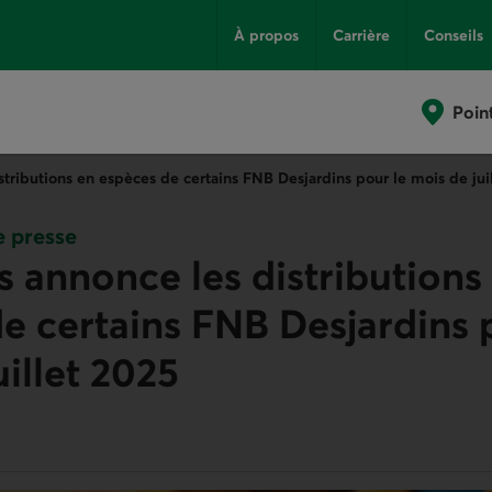
À propos
Carrière
Conseils
Poin
stributions en espèces de certains FNB Desjardins pour le mois de jui
 presse
s annonce les distributions
e certains FNB Desjardins 
uillet 2025