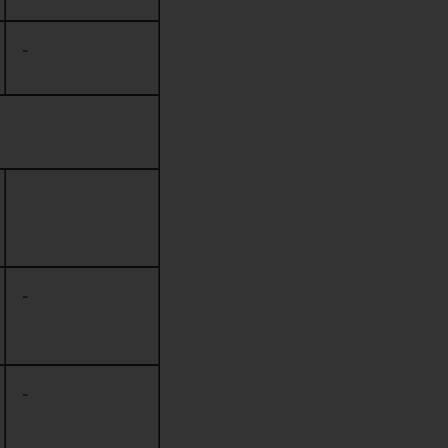
-
-
-