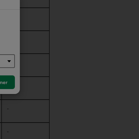
mer
-
-
-