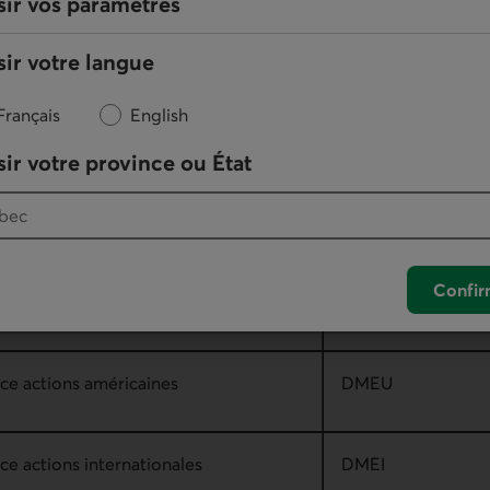
sir vos paramètres
ir votre langue
tions Québec
DMQC
Français
English
ir votre province ou État
ces d’actions
Confir
ice actions canadiennes
DMEC
ce actions américaines
DMEU
ce actions internationales
DMEI