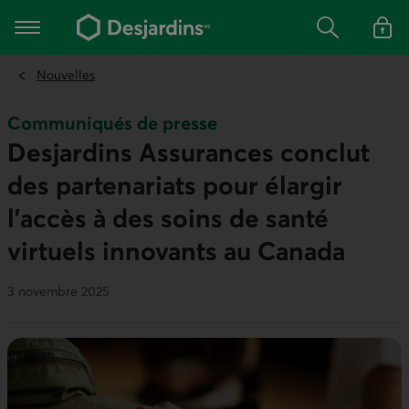
Aller
au
Menu principal
contenu
Rechercher
Se conn
principal
Nouvelles
Communiqués de presse
Desjardins Assurances conclut
des partenariats pour élargir
l’accès à des soins de santé
virtuels innovants au Canada
3 novembre 2025